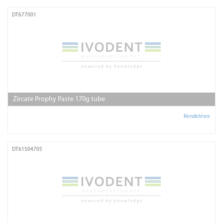
DT677001
Zircate Prophy Paste 170g tube
Rendelésre
DT61504705