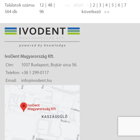
Találatok száma:
12
48
<<
előző
1
2
3
4
5
6
7
564 db
96
következő
>>
IvoDent Magyarország Kft.
Cím:
1037 Budapest, Bojtár utca 56.
Telefon:
+36 1 299-0117
Email:
info@ivodent.hu