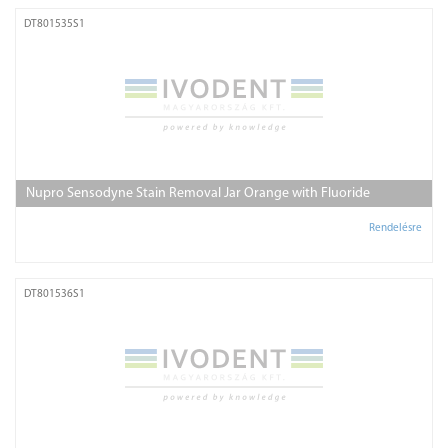
DT801535S1
Nupro Sensodyne Stain Removal Jar Orange with Fluoride
Rendelésre
DT801536S1