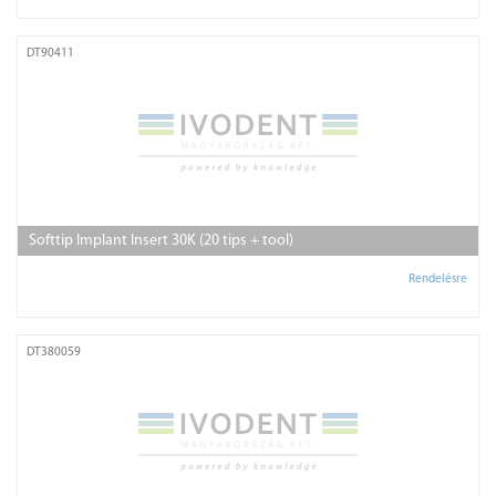
DT90411
Softtip Implant Insert 30K (20 tips + tool)
Rendelésre
DT380059