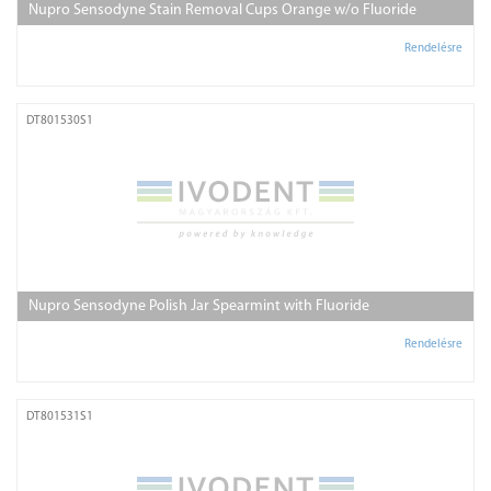
Nupro Sensodyne Stain Removal Cups Orange w/o Fluoride
Rendelésre
DT801530S1
Nupro Sensodyne Polish Jar Spearmint with Fluoride
Rendelésre
DT801531S1