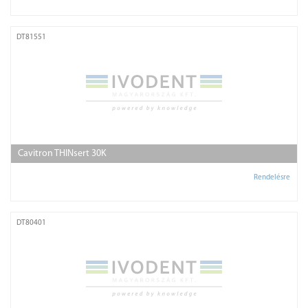
DT81551
Cavitron THINsert 30K
Rendelésre
DT80401