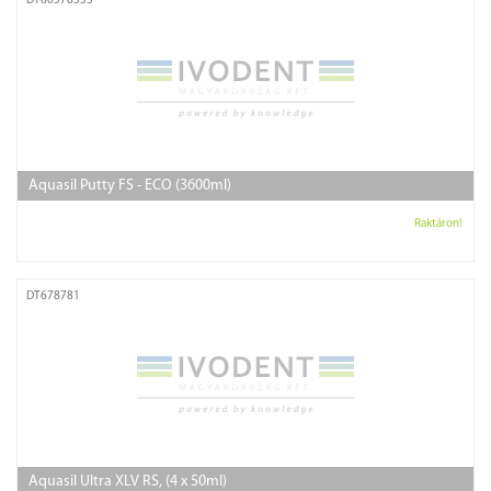
DT60578333
Aquasil Putty FS - ECO (3600ml)
Raktáron!
DT678781
Aquasil Ultra XLV RS, (4 x 50ml)