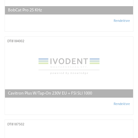
BobCat Pro 25 KHz
Rendelésre
DT8184002
Cavitron Plus W/Tap-On 230V EU + FSI SLI 1000
Rendelésre
DT8187502