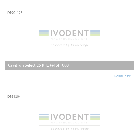
DT90112E
Cavitron Select 25 KHz (+FSI 1000)
Rendelésre
DT81204