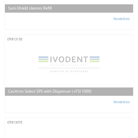
Sani-Shield sleeves Refill
Rendelésre
DT81313E
Cavitron Select SPS with Dispenser (+FSI 1000)
Rendelésre
DT81307E