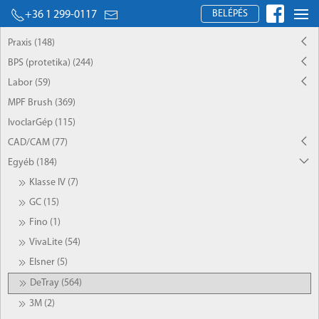
BELÉPÉS
+36 1 299-0117
Praxis (148)
BPS (protetika) (244)
Labor (59)
MPF Brush (369)
IvoclarGép (115)
CAD/CAM (77)
Egyéb (184)
Klasse IV (7)
GC (15)
Fino (1)
VivaLite (54)
Elsner (5)
DeTray (564)
3M (2)