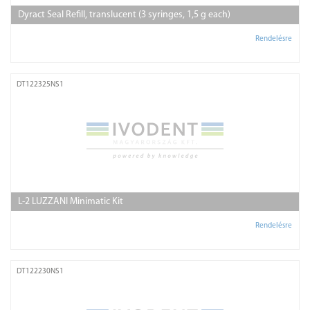
Dyract Seal Refill, translucent (3 syringes, 1,5 g each)
Rendelésre
DT122325NS1
L-2 LUZZANI Minimatic Kit
Rendelésre
DT122230NS1