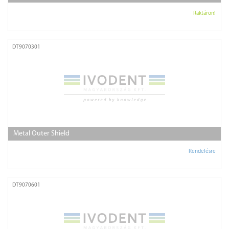
Raktáron!
DT9070301
Metal Outer Shield
Rendelésre
DT9070601