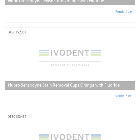
Nupro Sensodyne Polish Cups Orange with Fluoride
Rendelésre
DT801523S1
Nupro Sensodyne Stain Removal Cups Orange with Fluoride
Rendelésre
DT801524S1