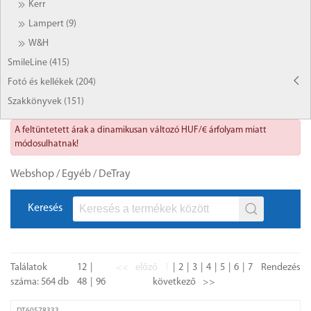
Kerr
Lampert (9)
W&H
SmileLine (415)
Fotó és kellékek (204)
Szakkönyvek (151)
A feltüntetett árak a dinamikusan változó HUF/€ árfolyam miatt
módosulhatnak!
Webshop
/
Egyéb
/
DeTray
Keresés
Találatok
12
<<
előző
1
2
3
4
5
6
7
Rendezés
száma: 564 db
48
96
következő
>>