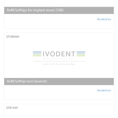
Refill Softtips for implant insert (100)
Rendelésre
DT380060
Refill Softtip tool (wrench)
Rendelésre
DT81569