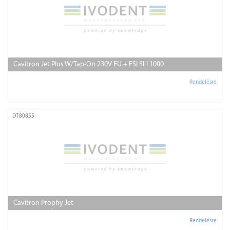
Cavitron Jet Plus W/Tap-On 230V EU + FSI SLI 1000
Rendelésre
DT80855
Cavitron Prophy Jet
Rendelésre