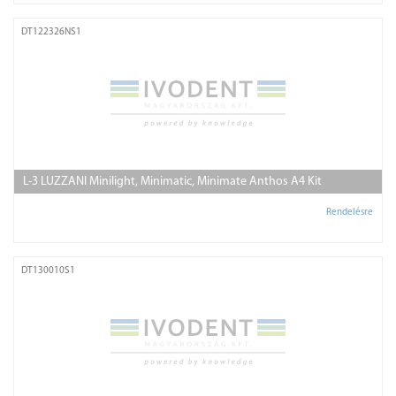
DT122326NS1
L-3 LUZZANI Minilight, Minimatic, Minimate Anthos A4 Kit
Rendelésre
DT130010S1