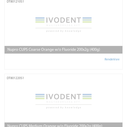
DT801210S1
Nupro CUPS Coarse Orange w/o Fluoride 200x2g (400g)
Rendelésre
DT801220S1
Nupro CUPS Medium Orange w/o Fluoride 200x2g (400g)