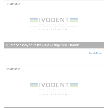
DT801528S1
Nupro Sensodyne Polish Cups Orange w/o Fluoride
Rendelésre
DT801529S1