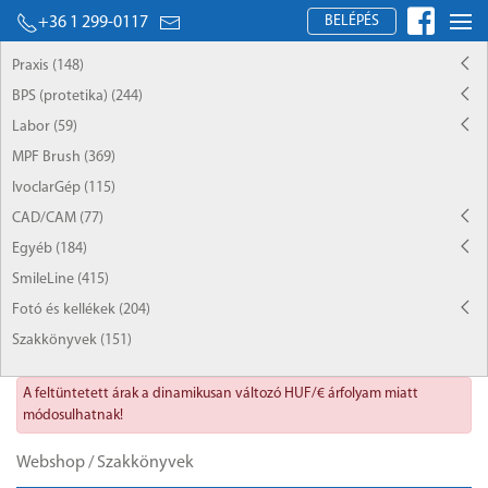
BELÉPÉS
+36 1 299-0117
Praxis (148)
BPS (protetika) (244)
Labor (59)
MPF Brush (369)
IvoclarGép (115)
CAD/CAM (77)
Egyéb (184)
SmileLine (415)
Fotó és kellékek (204)
Szakkönyvek (151)
A feltüntetett árak a dinamikusan változó HUF/€ árfolyam miatt
módosulhatnak!
Webshop
/
Szakkönyvek