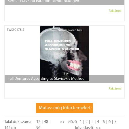
Berns - Was sind Paradontalerkrankungen?
Raktáron!
TWS9017BIS
Full Dentures According to Slavicek's Method
Raktáron!
Mutass még több terméket
Találatok száma:
12
48
<<
előző
1
2
3
4
5
6
7
142 db
96
következő
>>