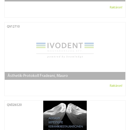
Raktáron!
QV12710
Ästhetik-Protokoll Fradeani, Mauro
Raktáron!
QVD26520