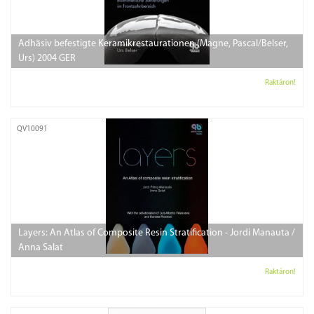
Adhäsiv befestigte Keramikrestaurationen (Magne, Pascal/Belser,
Urs) 2004 GER
Raktáron!
QV10091
Layers: An Atlas of Composite Resin Stratification - Jordi Manauta /
Anna Salat
Raktáron!