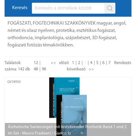
Keresés
FOGÁSZATI, FOGTECHNIKAI SZAKKÖNYVEK magyar, angol,
német és olasz nyelven, protetika, esztétikus fogászat,
orthodoncia, implantológia, szájsebészet, 3D fogászat,
fogászati fotózás témakörökben.
Találatok
12
<<
előző
1
2
3
4
5
6
7
Rendezés
száma: 142 db
48
96
következő
>>
QV18950
Ästhetische Sanierungen mit festsitzender Prothetik Band 1 und 2
im Set - Mauro Fradeani / Giancarlo