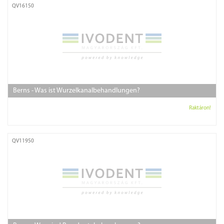
QV16150
Berns - Was ist Wurzelkanalbehandlungen?
Raktáron!
QV11950