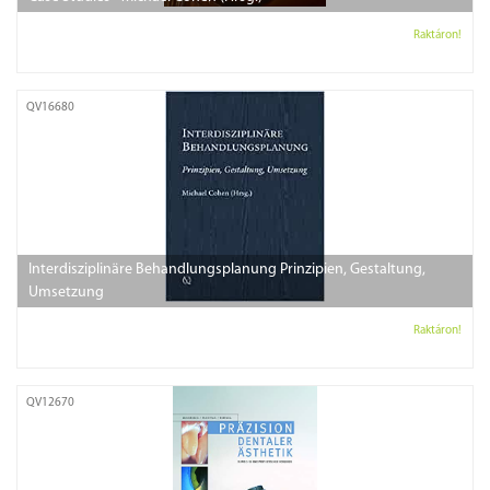
Raktáron!
QV16680
Interdisziplinäre Behandlungsplanung Prinzipien, Gestaltung,
Umsetzung
Raktáron!
QV12670