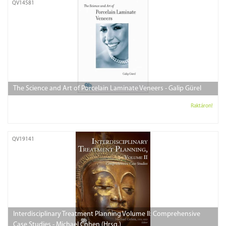
QV14581
The Science and Art of Porcelain Laminate Veneers - Galip Gürel
Raktáron!
QV19141
Interdisciplinary Treatment Planning Volume II: Comprehensive
Case Studies - Michael Cohen (Hrsg.)