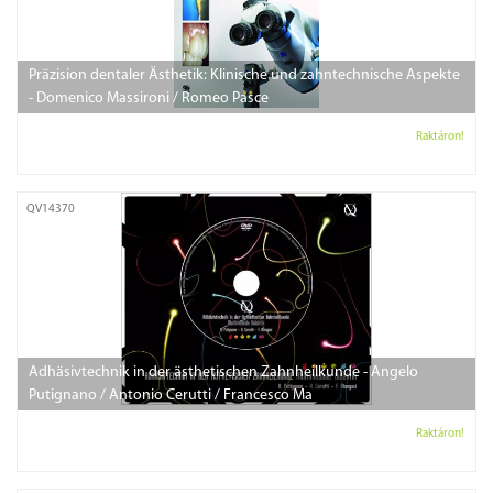
Präzision dentaler Ästhetik: Klinische und zahntechnische Aspekte
- Domenico Massironi / Romeo Pasce
Raktáron!
QV14370
Adhäsivtechnik in der ästhetischen Zahnheilkunde - Angelo
Putignano / Antonio Cerutti / Francesco Ma
Raktáron!