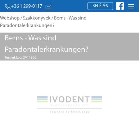
BELÉPÉS
+36 1 299-0117
Webshop
/
Szakkönyvek
/ Berns - Was sind
Paradontalerkrankungen?
Berns - Was sind
Paradontalerkrankungen?
Termék kód: QV11950