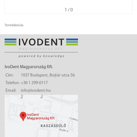
1
/ 0
Termékleírás:
IvoDent Magyarország Kft.
Cím:
1037 Budapest, Bojtár utca 56.
Telefon:
+36 1 299-0117
Email:
info@ivodent.hu