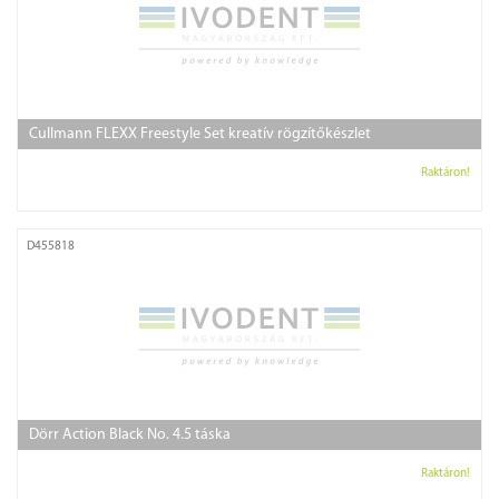
Cullmann FLEXX Freestyle Set kreatív rögzítőkészlet
Raktáron!
D455818
Dörr Action Black No. 4.5 táska
Raktáron!