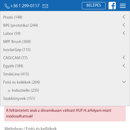
BELÉPÉS
+36 1 299-0117
Praxis (148)
BPS (protetika) (244)
Labor (59)
MPF Brush (369)
IvoclarGép (115)
CAD/CAM (77)
Egyéb (184)
SmileLine (415)
Fotó és kellékek (204)
Indusbello (235)
Szakkönyvek (151)
A feltüntetett árak a dinamikusan változó HUF/€ árfolyam miatt
módosulhatnak!
Webshop
/
Fotó és kellékek