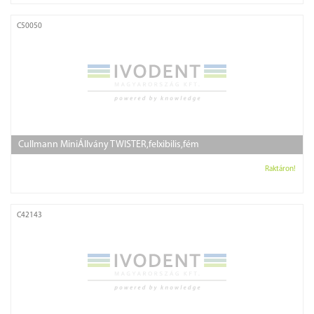
C50050
Cullmann MiniÁllvány TWISTER,felxibilis,fém
Raktáron!
C42143