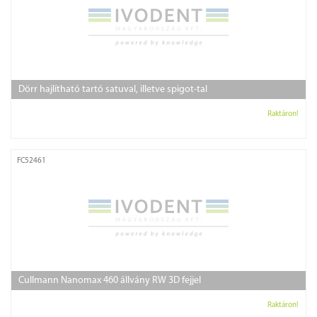
Dörr hajlítható tartó satuval, illetve spigot-tal
Raktáron!
FC52461
Cullmann Nanomax 460 állvány RW 3D fejjel
Raktáron!