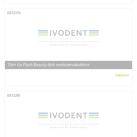
D372370
Dörr Go Flash Beauty dish rendszervakukhoz
Raktáron!
D372285