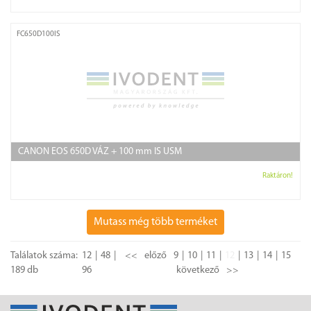
FC650D100IS
CANON EOS 650D VÁZ + 100 mm IS USM
Raktáron!
Mutass még több terméket
Találatok száma:
12
48
<<
előző
9
10
11
12
13
14
15
189 db
96
következő
>>