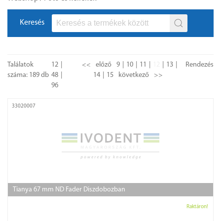
Keresés
Találatok
12
<<
előző
9
10
11
12
13
Rendezés
száma: 189 db
48
14
15
következő
>>
96
33020007
Tianya 67 mm ND Fader Diszdobozban
Raktáron!