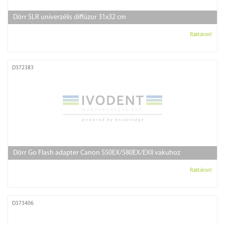
Dörr SLR univerzélis diffúzor 31x32 cm
Raktáron!
D372383
Dörr Go Flash adapter Canon 550EX/580EX/EXII vakuhoz
Raktáron!
D373406