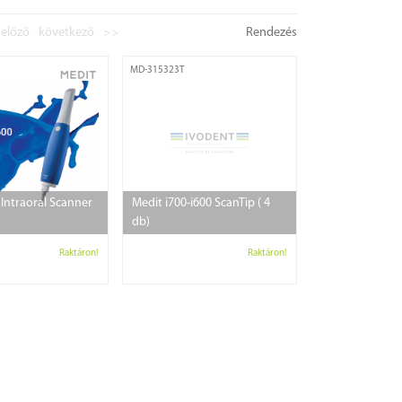
előző
következő
>>
Rendezés
MD-315323T
 Intraoral Scanner
Medit i700-i600 ScanTip ( 4
db)
Raktáron!
Raktáron!