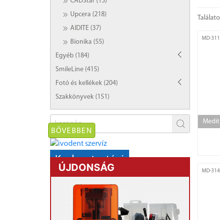
CADStar (13)
Upcera (218)
Találat
AIDITE (37)
MD-311
Bionika (55)
Egyéb (184)
SmileLine (415)
Fotó és kellékek (204)
Szakkönyvek (151)
Medit
BŐVEBBEN
Karbantartási
ÚJDONSÁG
AKCIÓ!
MD-314
kályhák,
mikromotorok