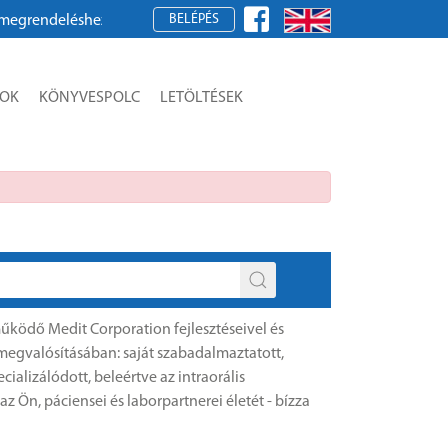
BELÉPÉS
ük, regisztráljon!
SOK
KÖNYVESPOLC
LETÖLTÉSEK
működő Medit Corporation fejlesztéseivel és
 megvalósításában: saját szabadalmaztatott,
lizálódott, beleértve az intraorális
az Ön, páciensei és laborpartnerei életét - bízza