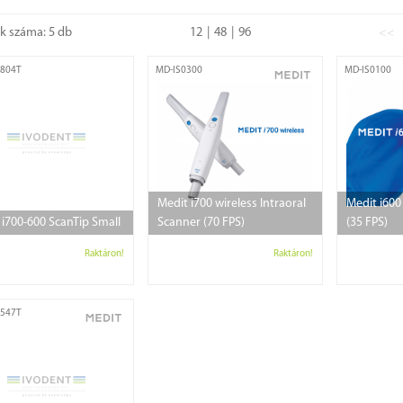
ok száma: 5 db
12
48
96
<<
804T
MD-IS0300
MD-IS0100
Medit i700 wireless Intraoral
Medit i600
 i700-600 ScanTip Small
Scanner (70 FPS)
(35 FPS)
Raktáron!
Raktáron!
547T