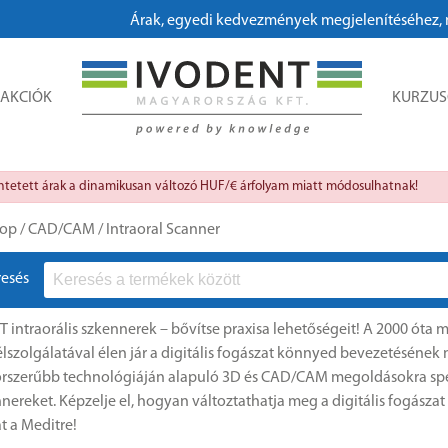
Árak, egyedi kedvezmények megjelenítéséhez, megrendeléshez kérj
AKCIÓK
KURZU
üntetett árak a dinamikusan változó HUF/€ árfolyam miatt módosulhatnak!
op
/
CAD/CAM
/
Intraoral Scanner
resés
 intraorális szkennerek – bővítse praxisa lehetőségeit! A 2000 óta 
lszolgálatával élen jár a digitális fogászat könnyed bevezetésének
rszerűbb technológiáján alapuló 3D és CAD/CAM megoldásokra specia
nereket. Képzelje el, hogyan változtathatja meg a digitális fogászat 
 a Meditre!