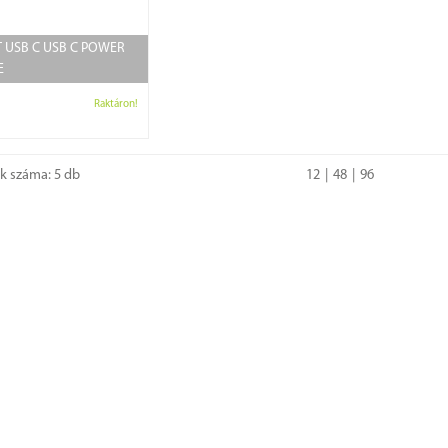
 USB C USB C POWER
E
Raktáron!
ok száma: 5 db
12
48
96