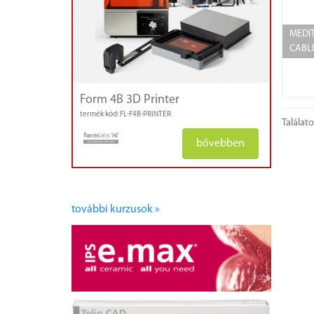
MEDIT
CABL
Form 4B 3D Printer
termék kód: FL-F4B-PRINTER
Találat
bővebben
további kurzusok »