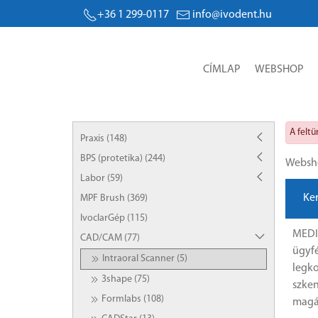
+36 1 299-0117
info@ivodent.hu
CÍMLAP
WEBSHOP
A felt
Praxis (148)
BPS (protetika) (244)
Websh
Labor (59)
Ke
MPF Brush (369)
IvoclarGép (115)
MEDIT
CAD/CAM (77)
ügyfé
Intraoral Scanner (5)
legko
3shape (75)
szken
Formlabs (108)
magát