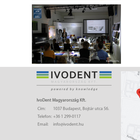
IvoDent Magyarország Kft.
Cím:
1037 Budapest, Bojtár utca 56.
Telefon:
+36 1 299-0117
Email:
info@ivodent.hu