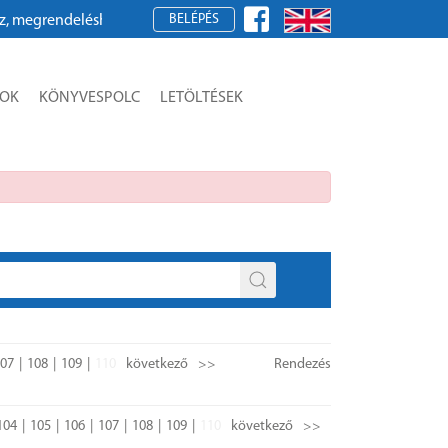
BELÉPÉS
érjük, regisztráljon!
SOK
KÖNYVESPOLC
LETÖLTÉSEK
07
108
109
110
következő
>>
Rendezés
104
105
106
107
108
109
110
következő
>>