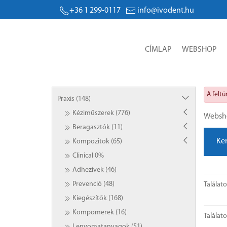
+36 1 299-0117
info@ivodent.hu
CÍMLAP
WEBSHOP
A felt
Praxis (148)
Kéziműszerek (776)
Websh
Beragasztók (11)
Ke
Kompozitok (65)
Clinical 0%
Adhezívek (46)
Prevenció (48)
Találat
Kiegészítők (168)
Kompomerek (16)
Találat
Lenyomatanyagok (51)