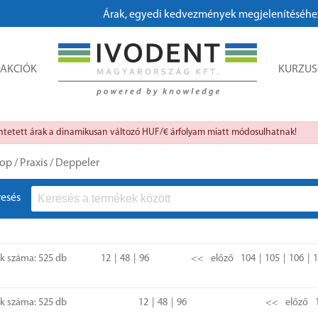
Árak, egyedi kedvezmények megjelenítéséhez, megrendeléshez k
AKCIÓK
KURZU
üntetett árak a dinamikusan változó HUF/€ árfolyam miatt módosulhatnak!
op
/
Praxis
/
Deppeler
resés
ok száma: 525 db
12
48
96
<<
előző
104
105
106
1
ok száma: 525 db
12
48
96
<<
előző