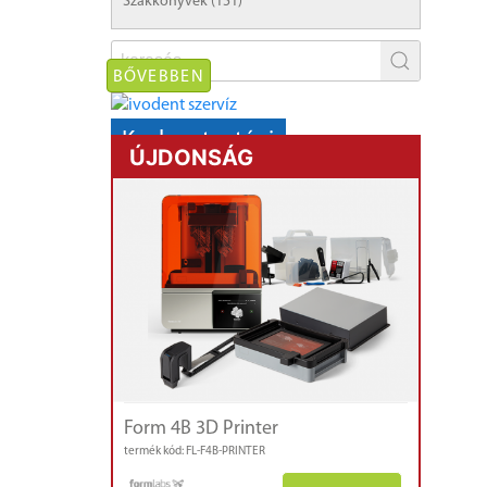
Szakkönyvek (151)
BŐVEBBEN
Karbantartási
ÚJDONSÁG
AKCIÓ!
kályhák,
mikromotorok
Form 4B 3D Printer
termék kód: FL-F4B-PRINTER