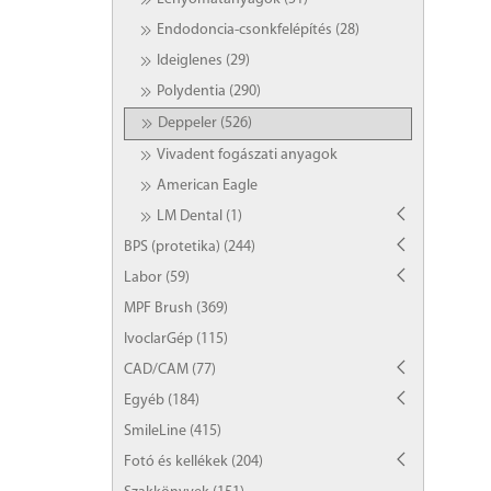
Endodoncia-csonkfelépítés (28)
Ideiglenes (29)
Polydentia (290)
Deppeler (526)
Vivadent fogászati anyagok
American Eagle
LM Dental (1)
BPS (protetika) (244)
Labor (59)
MPF Brush (369)
IvoclarGép (115)
CAD/CAM (77)
Egyéb (184)
SmileLine (415)
Fotó és kellékek (204)