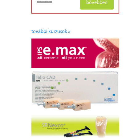
bővebben
további kurzusok »