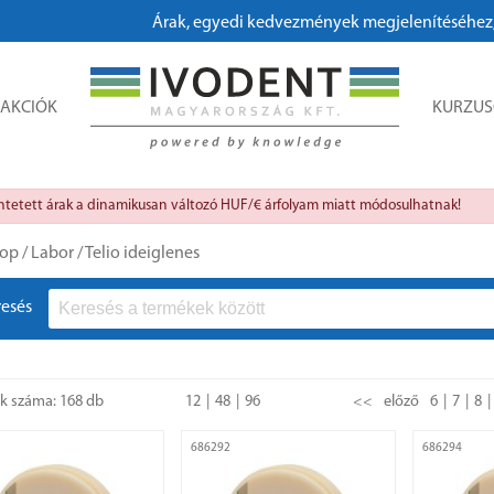
Árak, egyedi kedvezmények megjelenítéséhez, megrendeléshez ké
AKCIÓK
KURZU
üntetett árak a dinamikusan változó HUF/€ árfolyam miatt módosulhatnak!
op
/
Labor
/
Telio ideiglenes
resés
ok száma: 168 db
12
48
96
<<
előző
6
7
8
686292
686294