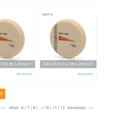
686316
 LT B3 98.5-25mm/1
Telio CAD LT C2 98.5-25mm/1
Rendelésre
Rendelésre
et
<<
előző
6
7
8
9
10
11
12
következő
>>