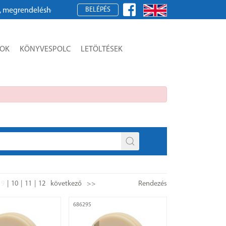
BELÉPÉS
rjük, regisztráljon!
SOK
KÖNYVESPOLC
LETÖLTÉSEK
9
10
11
12
következő
>>
Rendezés
686295