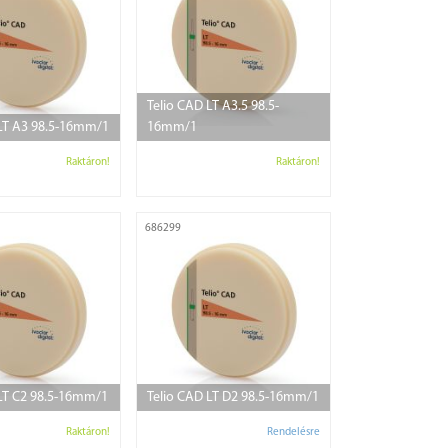
Telio CAD LT A3.5 98.5-
 LT A3 98.5-16mm/1
16mm/1
Raktáron!
Raktáron!
686299
 LT C2 98.5-16mm/1
Telio CAD LT D2 98.5-16mm/1
Raktáron!
Rendelésre