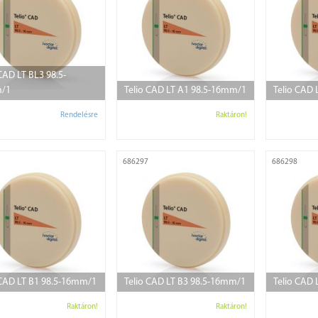
CAD LT BL3 98.5-
/1
Telio CAD LT A1 98.5-16mm/1
Telio CAD
Rendelésre
Raktáron!
686297
686298
 CAD LT B1 98.5-16mm/1
Telio CAD LT B3 98.5-16mm/1
Telio CAD
Raktáron!
Raktáron!