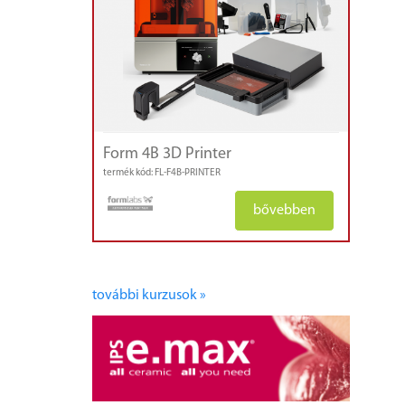
Form 4B 3D Printer
termék kód: FL-F4B-PRINTER
bővebben
további kurzusok »