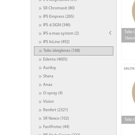
SR Chromasit (80)
IPS Empress (265)
IPS d.SIGN (346)
Telio 
IPS e.max system (2)
16mm
IPS InLine (492)
Telio ideiglenes (168)
Edenta (4605)
Auriloy
686296
Shera
Anax
O-spray (4)
Vision
Renfert (2321)
SR Nexco (102)
Telio
FastProtec (44)