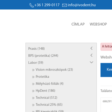
+36 1 299-0117
info@ivodent.hu
CÍMLAP
WEBSHOP
A felt
Praxis (148)
BPS (protetika) (244)
Websh
Labor (59)
Ke
Vision mikroszkópok (23)
Protetika
Mélyhúzó fóliák (4)
HpDent (186)
Találat
Technical (512)
686291
Technical 25% (65)
IPS kiegészítők (59)