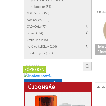
IPS Style Ceram (222)
Ivocolor (53)
686313
MPF Brush (369)
IvoclarGép (115)
CAD/CAM (77)
Egyéb (184)
SmileLine (415)
Fotó és kellékek (204)
Telio 
25mm
Szakkönyvek (151)
BŐVEBBEN
Karbantartási
ÚJDONSÁG
Találat
AKCIÓ!
kályhák,
mikromotorok