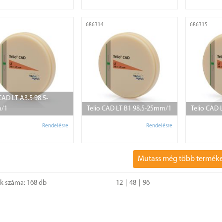
686314
686315
CAD LT A3.5 98.5-
/1
Telio CAD LT B1 98.5-25mm/1
Telio CAD
Rendelésre
Rendelésre
Mutass még több termék
ok száma: 168 db
12
48
96