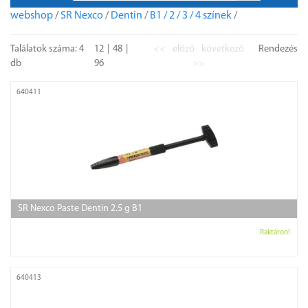
webshop
/
SR Nexco
/
Dentin
/
B1 / 2 / 3 / 4 színek
/
Találatok száma: 4
12
48
<<
előző
következő
Rendezés
db
96
>>
640411
SR Nexco Paste Dentin 2.5 g B1
Raktáron!
640413