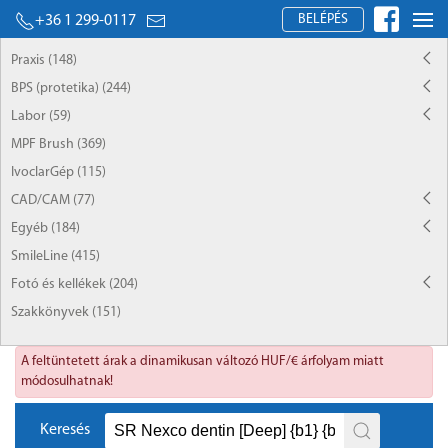
BELÉPÉS
+36 1 299-0117
Praxis (148)
BPS (protetika) (244)
Labor (59)
MPF Brush (369)
IvoclarGép (115)
CAD/CAM (77)
Egyéb (184)
SmileLine (415)
Fotó és kellékek (204)
Szakkönyvek (151)
A feltüntetett árak a dinamikusan változó HUF/€ árfolyam miatt
módosulhatnak!
Keresés