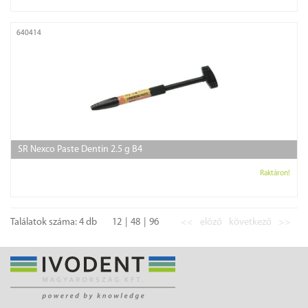
640414
SR Nexco Paste Dentin 2.5 g B4
Raktáron!
Találatok száma: 4 db
12
48
96
<<
előző
következő
>>