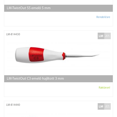
LM-TwistOut S5 emelő 5 mm
Rendelésre
LM-814430
LM-TwistOut C3 emelő hajlított 3 mm
Raktáron!
LM-814440