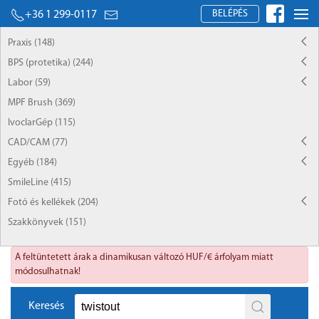
BELÉPÉS
+36 1 299-0117
Praxis (148)
BPS (protetika) (244)
Labor (59)
MPF Brush (369)
IvoclarGép (115)
CAD/CAM (77)
Egyéb (184)
SmileLine (415)
Fotó és kellékek (204)
Szakkönyvek (151)
A feltüntetett árak a dinamikusan változó HUF/€ árfolyam miatt
módosulhatnak!
Keresés