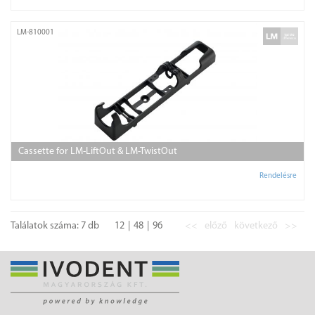
LM-810001
Cassette for LM-LiftOut & LM-TwistOut
Rendelésre
Találatok száma: 7 db
12
48
96
<<
előző
következő
>>