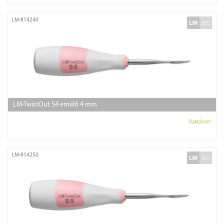
LM-814240
LM-TwistOut S4 emelő 4 mm
Raktáron!
LM-814250