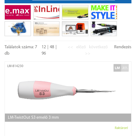
Találatok száma: 7
12
48
<<
előző
következő
Rendezés
db
96
>>
LM-814230
LM-TwistOut S3 emelő 3 mm
Raktáron!