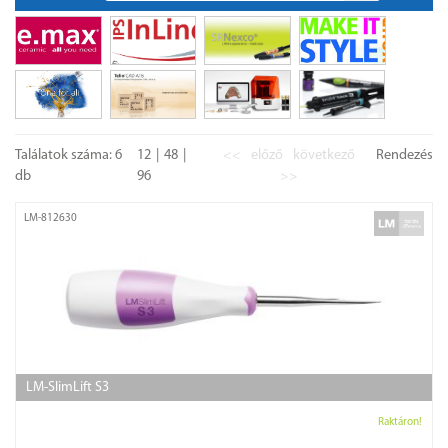
Találatok száma: 6
12
48
<<
előző
következő
Rendezés
db
96
>>
LM-812630
LM-SlimLift S3
Raktáron!