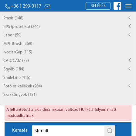
BELÉPÉS
+36 1 299-0117
Praxis (148)
BPS (protetika) (244)
Labor (59)
MPF Brush (369)
IvoclarGép (115)
CAD/CAM (77)
Egyéb (184)
SmileLine (415)
Fotó és kellékek (204)
Szakkönyvek (151)
A feltüntetett árak a dinamikusan változó HUF/€ árfolyam miatt
módosulhatnak!
Keresés