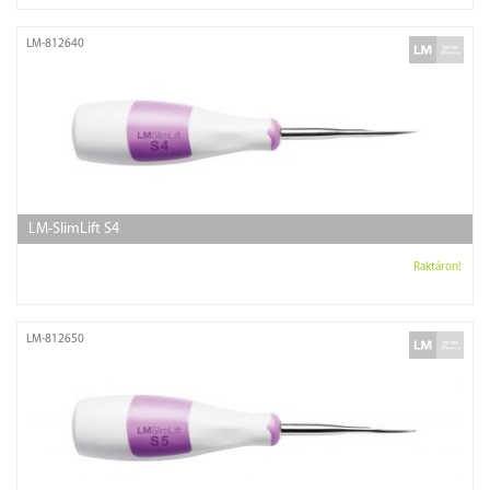
LM-812640
LM-SlimLift S4
Raktáron!
LM-812650