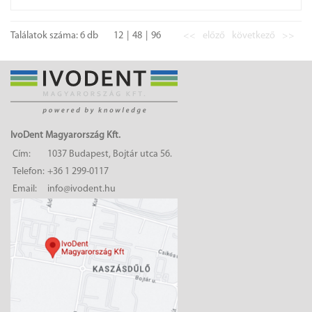
Találatok száma: 6 db
12
48
96
<<
előző
következő
>>
IvoDent Magyarország Kft.
Cím:
1037 Budapest, Bojtár utca 56.
Telefon:
+36 1 299-0117
Email:
info@ivodent.hu