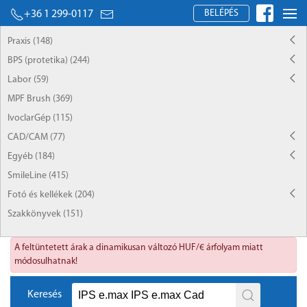
BELÉPÉS
+36 1 299-0117
Praxis (148)
BPS (protetika) (244)
Labor (59)
MPF Brush (369)
IvoclarGép (115)
CAD/CAM (77)
Egyéb (184)
SmileLine (415)
Fotó és kellékek (204)
Szakkönyvek (151)
A feltüntetett árak a dinamikusan változó HUF/€ árfolyam miatt
módosulhatnak!
Keresés