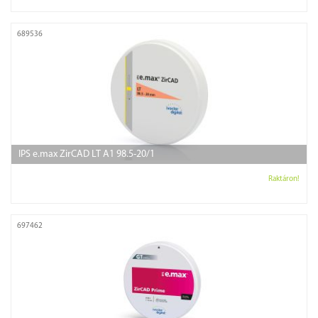
689536
IPS e.max ZirCAD LT A1 98.5-20/1
Raktáron!
697462