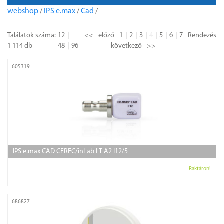
webshop
/
IPS e.max
/
Cad
/
Találatok száma:
12
<<
előző
1
2
3
4
5
6
7
Rendezés
1 114 db
48
96
következő
>>
605319
IPS e.max CAD CEREC/inLab LT A2 I12/5
Raktáron!
686827