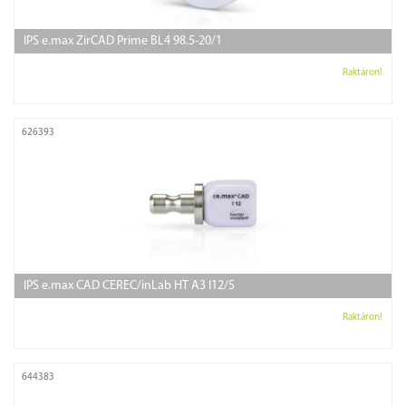
IPS e.max ZirCAD Prime BL4 98.5-20/1
Raktáron!
626393
IPS e.max CAD CEREC/inLab HT A3 I12/5
Raktáron!
644383