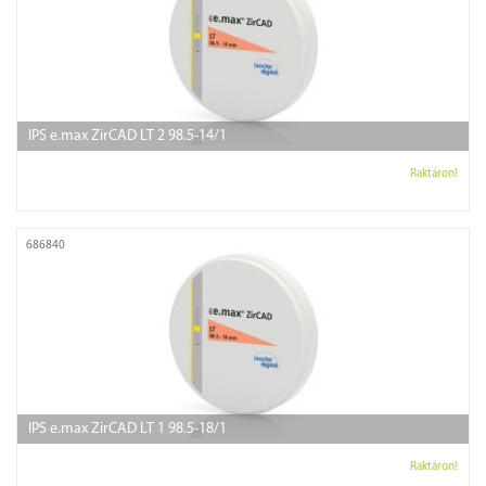
IPS e.max ZirCAD LT 2 98.5-14/1
Raktáron!
686840
IPS e.max ZirCAD LT 1 98.5-18/1
Raktáron!