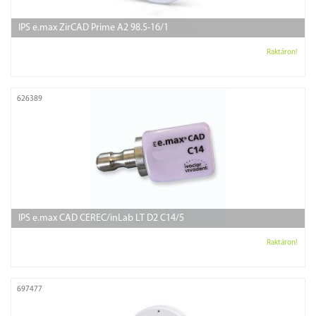
IPS e.max ZirCAD Prime A2 98.5-16/1
Raktáron!
626389
IPS e.max CAD CEREC/inLab LT D2 C14/5
Raktáron!
697477