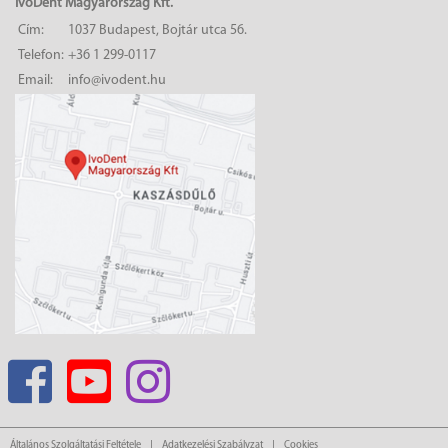
IvoDent Magyarország Kft.
Cím:
1037 Budapest, Bojtár utca 56.
Telefon:
+36 1 299-0117
Email:
info@ivodent.hu
Általános Szolgáltatási Feltétele
Adatkezelési Szabályzat
Cookies