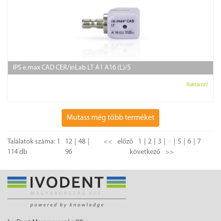
IPS e.max CAD CER/inLab LT A1 A16 (L)/5
Raktáron!
Mutass még több terméket
Találatok száma: 1
12
48
<<
előző
1
2
3
4
5
6
7
114 db
96
következő
>>