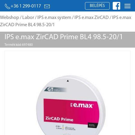
BELÉPÉS
+36 1 299-0117
Webshop
/
Labor
/
IPS e.max system
/
IPS e.max ZirCAD
/ IPS e.max
ZirCAD Prime BL4 98.5-20/1
IPS e.max ZirCAD Prime BL4 98.5-20/1
Termék kód: 697480