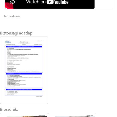
Termékleírás:
Biztonsági adatlap:
Brossúrák: