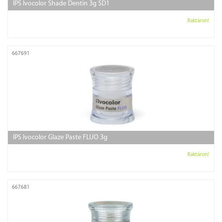
IPS Ivocolor Shade Dentin 3g SD1
Raktáron!
667691
IPS Ivocolor Glaze Paste FLUO 3g
Raktáron!
667681