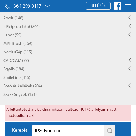
BELÉPÉS
+36 1 299-0117
Praxis (148)
BPS (protetika) (244)
Labor (59)
MPF Brush (369)
IvoclarGép (115)
CAD/CAM (77)
Egyéb (184)
SmileLine (415)
Fotó és kellékek (204)
Szakkönyvek (151)
A feltüntetett árak a dinamikusan változó HUF/€ árfolyam miatt
módosulhatnak!
Keresés