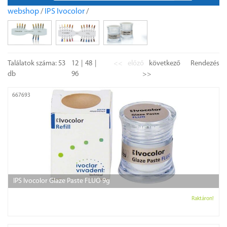
webshop
/
IPS Ivocolor
/
Találatok száma: 53
12
48
<<
előző
következő
Rendezés
db
96
>>
667693
IPS Ivocolor Glaze Paste FLUO 9g
Raktáron!