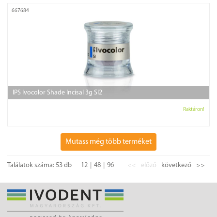
667684
IPS Ivocolor Shade Incisal 3g SI2
Raktáron!
Mutass még több terméket
Találatok száma: 53 db
12
48
96
<<
előző
következő
>>