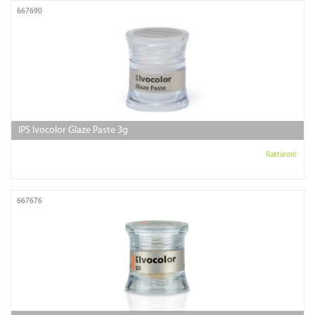
667690
IPS Ivocolor Glaze Paste 3g
Raktáron!
667676