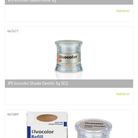
IPS Ivocolor Glaze Paste 9g
Raktáron!
667677
IPS Ivocolor Shade Dentin 3g SD2
Raktáron!
667689