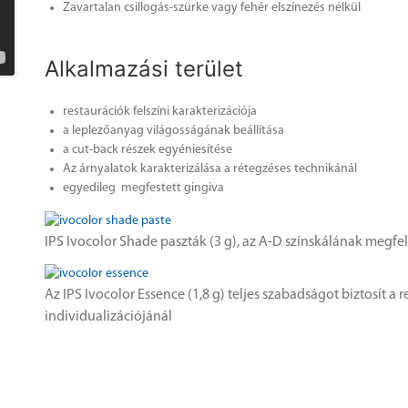
Zavartalan csillogás-szürke vagy fehér elszínezés nélkül
Alkalmazási terület
restaurációk felszíni karakterizációja
a leplezőanyag világosságának beállítása
a cut-back részek egyéniesítése
Az árnyalatok karakterizálása a rétegzéses technikánál
egyedileg megfestett gingiva
IPS Ivocolor Shade paszták (3 g), az A-D színskálának megfel
Az IPS Ivocolor Essence (1,8 g) teljes szabadságot biztosít a 
individualizációjánál