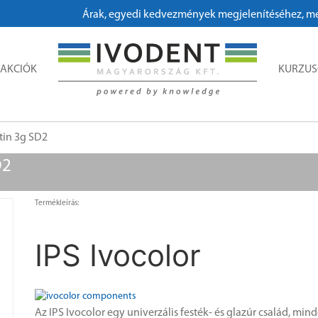
Árak, egyedi kedvezmények megjelenítéséhez, megrendeléshez kér
AKCIÓK
KURZU
tin 3g SD2
D2
Termékleírás:
IPS Ivocolor
Az IPS Ivocolor egy univerzális festék- és glazúr család, mi