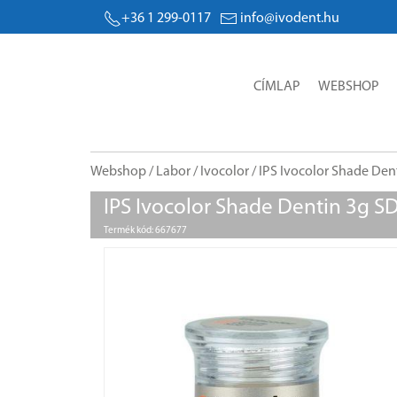
+36 1 299-0117
info@ivodent.hu
CÍMLAP
WEBSHOP
Webshop
/
Labor
/
Ivocolor
/ IPS Ivocolor Shade Den
IPS Ivocolor Shade Dentin 3g S
Termék kód: 667677