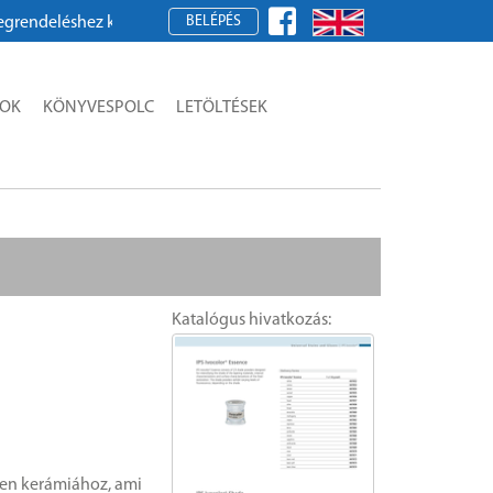
BELÉPÉS
jük, regisztráljon!
SOK
KÖNYVESPOLC
LETÖLTÉSEK
Katalógus hivatkozás:
nden kerámiához, ami