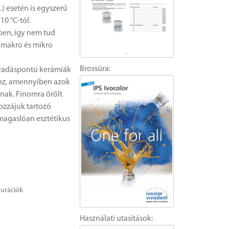
) esetén is egyszerű
10 °C-tól.
ben, így nem tud
 makro és mikro
Brossúra:
lvadáspontú kerámiák
hoz, amennyiben azok
nak. Finomra őrölt
hozzájuk tartozó
imagaslóan esztétikus
aurációk
Használati utasítások: