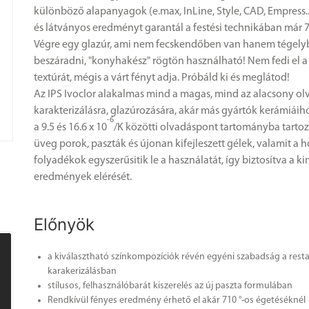
különböző alapanyagok (e.max, InLine, Style, CAD, Empress...
és látványos eredményt garantál a festési technikában már 7
Végre egy glazúr, ami nem fecskendőben van hanem tégely
beszáradni, "konyhakész" rögtön használható! Nem fedi el a
textúrát, mégis a várt fényt adja. Próbáld ki és meglátod!
Az IPS Ivoclor alakalmas mind a magas, mind az alacsony o
karakterizálásra, glazúrozására, akár más gyártók kerámiái
-6
a 9.5 és 16.6 x 10
/K közötti olvadáspont tartományba tartoz
üveg porok, paszták és újonan kifejleszett gélek, valamit a 
folyadékok egyszerűsitik le a használatát, így biztosítva a k
eredmények elérését.
Előnyök
a kiválasztható színkompozíciók révén egyéni szabadság a rest
karakerizálásban
stílusos, felhasználóbarát kiszerelés az új paszta formulában
Rendkívül fényes eredmény érhető el akár 710 °-os égetéséknél