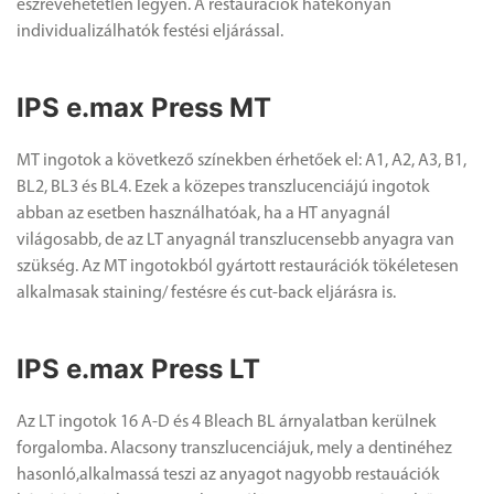
észrevehetetlen legyen. A restaurációk hatékonyan
individualizálhatók festési eljárással.
IPS e.max Press MT
MT ingotok a következő színekben érhetőek el: A1, A2, A3, B1,
BL2, BL3 és BL4. Ezek a közepes transzlucenciájú ingotok
abban az esetben használhatóak, ha a HT anyagnál
világosabb, de az LT anyagnál transzlucensebb anyagra van
szükség. Az MT ingotokból gyártott restaurációk tökéletesen
alkalmasak staining/ festésre és cut-back eljárásra is.
IPS e.max Press LT
Az LT ingotok 16 A-D és 4 Bleach BL árnyalatban kerülnek
forgalomba. Alacsony transzlucenciájuk, mely a dentinéhez
hasonló,alkalmassá teszi az anyagot nagyobb restauációk