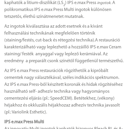
kaphatók a lítium-diszilikát (LS
) IPS e.max Press
A
ingotok.
2
polikromatikus IPS e.max Press Multi ingotok különösen
tetszetős, élethű színátmenetet mutatnak.
Az ingotok kiválasztása az adott esetnek és a kívánt
felhasználási technikának megfelelően történik
(staining/festés, cut-back és rétegzési technika).A restauráció
karakterizálható vagy leplezhető a hozzáillő IPS e.max Ceram
staining/ festék anyaggal vagy leplező kerámiával. Az
eredmény a preparált csonk színétől függetlenül természethű.
Az IPS e.max Press restaurációk rögzíthetők a kipróbált
cementek nagy választékával, széles indikációs spektrumon.
Az IPS e.max Press-ből készített koronák és hidak rögzítéséhez
használható self- adhezív technika vagy hagyományos
cementezési eljárás (pl.: SpeedCEM). Betétekhez, (vékony)
héjakhoz és okkluzális héjakhozaz adhezív technika javasolt
(pl.: Variolink Esthetic).
IPS e.max Press Multi
Az innovatív Multi ingotok kaphatók bizonyos Bleach BL és A-