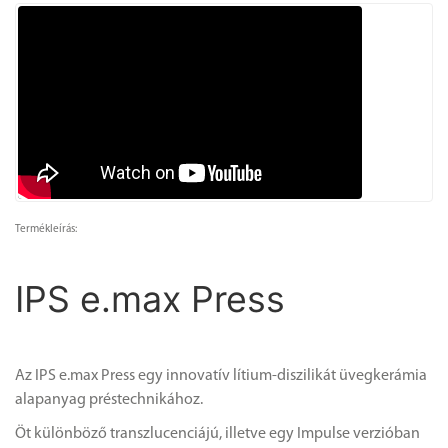
Termékleírás:
IPS e.max Press
Az IPS e.max Press egy innovatív lítium-diszilikát üvegkerámia
alapanyag préstechnikához.
Öt különböző transzlucenciájú, illetve egy Impulse verzióban