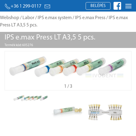
BELÉPÉS
+36 1 299-0117
Webshop
/
Labor
/
IPS e.max system
/
IPS e.max Press
/ IPS e.max
Press LT A3,5 5 pcs.
IPS e.max Press LT A3,5 5 pcs.
Termék kód: 605276
1
/ 3