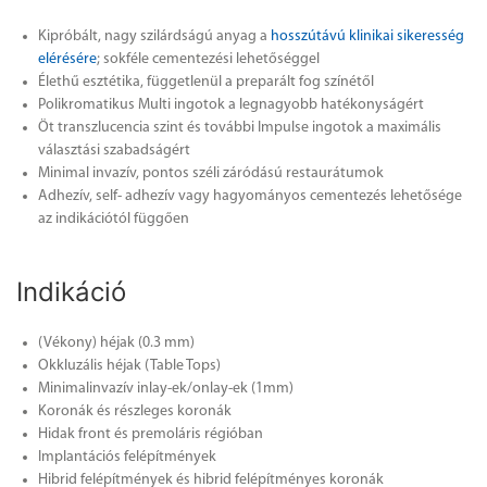
Kipróbált, nagy szilárdságú anyag a
hosszútávú klinikai sikeresség
elérésére
; sokféle cementezési lehetőséggel
Élethű esztétika, függetlenül a preparált fog színétől
Polikromatikus Multi ingotok a legnagyobb hatékonyságért
Öt transzlucencia szint és további Impulse ingotok a maximális
választási szabadságért
Minimal invazív, pontos széli záródású restaurátumok
Adhezív, self- adhezív vagy hagyományos cementezés lehetősége
az indikációtól függően
Indikáció
(Vékony) héjak (0.3 mm)
Okkluzális héjak (Table Tops)
Minimalinvazív inlay-ek/onlay-ek (1mm)
Koronák és részleges koronák
Hidak front és premoláris régióban
Implantációs felépítmények
Hibrid felépítmények és hibrid felépítményes koronák