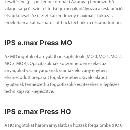
készítésére (pl.: posterior koronák).Az anyag természethű
világossága és szín telítettsége megakadályozza a restauráció
elszürkülését. Az esztétikai eredmény maximális fokozása
érdekében alkalmazható cut-back technika a restaurátumon.
IPS e.max Press MO
Az MO ingotok öt árnyalatban kaphatóak (MO 0, MO 1, MO 2,
MO 3, MO 4). Opacitásuknak köszönhetően ezeket az
anyagokat váz anyagoknak szánták élő vagy enyhén
elszíneződött preparált fogak esetében. Kiváló alapot
nyújtanak természethű fogpótlások készítéséhez a leplezés
technikájával kiegészítve.
IPS e.max Press HO
A HO ingotokat három árnyalatban hozzák forgalomba (HO 0,