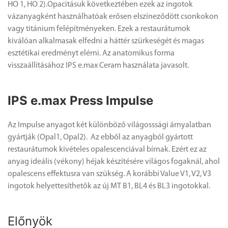
HO 1, HO 2).Opacitásuk következtében ezek az ingotok
vázanyagként használhatóak erősen elszíneződött csonkokon
vagy titánium felépítményeken. Ezek a restaurátumok
kiválóan alkalmasak elfedni a háttér szürkeségét és magas
esztétikai eredményt elérni. Az anatomikus forma
visszaállításához IPS e.max Ceram használata javasolt.
IPS e.max Press Impulse
Az Impulse anyagot két különböző világosssági árnyalatban
gyártják (Opal1, Opal2). Az ebből az anyagból gyártott
restaurátumok kivételes opalescenciával bírnak. Ezért ez az
anyag ideális (vékony) héjak készítésére világos fogaknál, ahol
opalescens effektusra van szükség. A korábbi Value V1, V2, V3
ingotok helyettesíthetők az új MT B1, BL4 és BL3 ingotokkal.
Előnyök