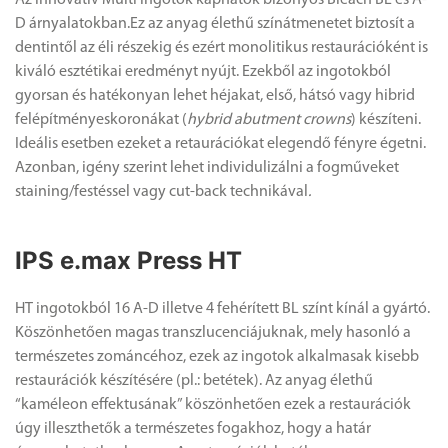
D árnyalatokban.Ez az anyag élethű színátmenetet biztosít a
dentintől az éli részekig és ezért monolitikus restaurációként is
kiváló esztétikai eredményt nyújt. Ezekből az ingotokból
gyorsan és hatékonyan lehet héjakat, első, hátsó vagy hibrid
felépítményeskoronákat (
hybrid abutment crowns
) készíteni.
Ideális esetben ezeket a retaurációkat elegendő fényre égetni.
Azonban, igény szerint lehet individulizálni a fogműveket
staining/festéssel vagy cut-back technikával
.
IPS e.max Press HT
HT ingotokból 16 A-D illetve 4 fehérített BL színt kínál a gyártó.
Köszönhetően magas transzlucenciájuknak, mely hasonló a
természetes zománcéhoz, ezek az ingotok alkalmasak kisebb
restaurációk készítésére (pl.: betétek). Az anyag élethű
“kaméleon effektusának” köszönhetően ezek a restaurációk
úgy illeszthetők a természetes fogakhoz, hogy a határ