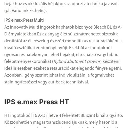
héjakhoz és okkluzális héjakhozaz adhezív technika javasolt
(pl.: Variolink Esthetic).
IPS e.max Press Multi
Az innovatív Multi ingotok kaphatók bizonyos Bleach BL és A-
D árnyalatokban.Ez az anyag élethű színátmenetet biztosít a
dentintől az éli részekig és ezért monolitikus restaurációként is
kiváló esztétikai eredményt nyújt. Ezekből az ingotokból
gyorsan és hatékonyan lehet héjakat, első, hátsó vagy hibrid
felépítményeskoronákat (
hybrid abutment crowns
) készíteni.
Ideális esetben ezeket a retaurációkat elegendő fényre égetni.
Azonban, igény szerint lehet individulizálni a fogműveket
staining/festéssel vagy cut-back technikával
.
IPS e.max Press HT
HT ingotokból 16 A-D illetve 4 fehérített BL színt kínál a gyártó.
Köszönhetően magas transzlucenciájuknak, mely hasonló a