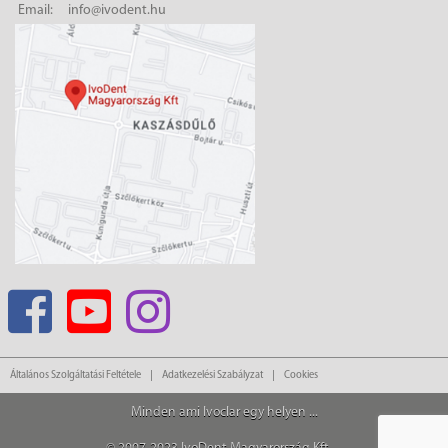
Email:
info@ivodent.hu
Általános Szolgáltatási Feltétele
Adatkezelési Szabályzat
Cookies
Minden ami Ivoclar egy helyen ...