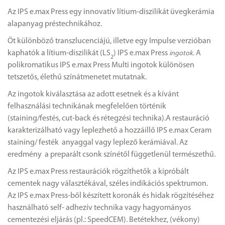
Az IPS e.max Press egy innovatív lítium-diszilikát üvegkerámia
alapanyag préstechnikához.
Öt különböző transzlucenciájú, illetve egy Impulse verzióban
kaphatók a lítium-diszilikát (LS
) IPS e.max Press
A
ingotok.
2
polikromatikus IPS e.max Press Multi ingotok különösen
tetszetős, élethű színátmenetet mutatnak.
Az ingotok kiválasztása az adott esetnek és a kívánt
felhasználási technikának megfelelően történik
(staining/festés, cut-back és rétegzési technika).A restauráció
karakterizálható vagy leplezhető a hozzáillő IPS e.max Ceram
staining/ festék anyaggal vagy leplező kerámiával. Az
eredmény a preparált csonk színétől függetlenül természethű.
Az IPS e.max Press restaurációk rögzíthetők a kipróbált
cementek nagy választékával, széles indikációs spektrumon.
Az IPS e.max Press-ből készített koronák és hidak rögzítéséhez
használható self- adhezív technika vagy hagyományos
cementezési eljárás (pl.: SpeedCEM). Betétekhez, (vékony)