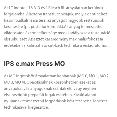
Az LT ingotok 16 A-D és 4 Bleach BL árnyalatban kerülnek
forgalomba. Alacsony transzlucenciájuk, mely a dentinéhez
hasonló,alkalmassá teszi az anyagot nagyobb restauációk
készítésére (pl.: posterior koronák).Az anyag természethű
világossága és szín telítettsége megakadályozza a restauráció
elszürkülését. Az esztétikai eredmény maximális fokozása
érdekében alkalmazható cut-back technika a restaurátumon.
IPS e.max Press MO
Az MO ingotok öt árnyalatban kaphatóak (MO 0, MO 1, MO 2,
MO 3, MO 4). Opacitásuknak köszönhetően ezeket az
anyagokat váz anyagoknak szánták élő vagy enyhén
elszíneződött preparált fogak esetében. Kiváló alapot
nyújtanak természethű fogpótlások készítéséhez a leplezés
technikájával kiegészítve.