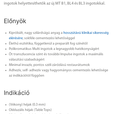
ingotok helyettesíthetők az új MT B1, BL4 és BL3 ingotokkal.
Előnyök
Kipróbált, nagy szilárdságú anyag a
hosszútávú klinikai sikeresség
elérésére
; sokféle cementezési lehetőséggel
Élethű esztétika, függetlenül a preparált fog színétől
Polikromatikus Multi ingotok a legnagyobb hatékonyságért
Öt transzlucencia szint és további Impulse ingotok a maximális
választási szabadságért
Minimal invazív, pontos széli záródású restaurátumok
Adhezív, self- adhezív vagy hagyományos cementezés lehetősége
az indikációtól függően
Indikáció
(Vékony) héjak (0.3 mm)
Okkluzális héjak (Table Tops)