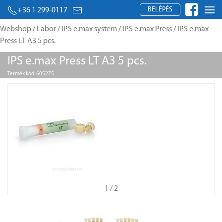
BELÉPÉS
+36 1 299-0117
Webshop
/
Labor
/
IPS e.max system
/
IPS e.max Press
/ IPS e.max
Press LT A3 5 pcs.
IPS e.max Press LT A3 5 pcs.
Termék kód: 605275
1
/ 2