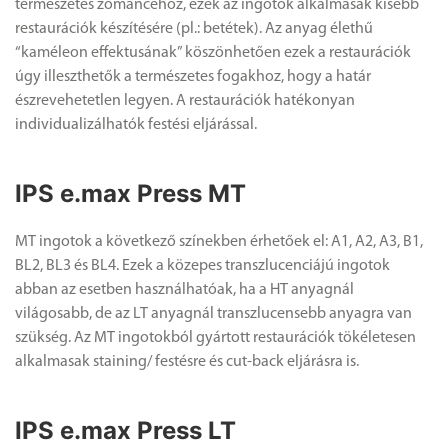
természetes zománcéhoz, ezek az ingotok alkalmasak kisebb
restaurációk készítésére (pl.: betétek). Az anyag élethű
“kaméleon effektusának” köszönhetően ezek a restaurációk
úgy illeszthetők a természetes fogakhoz, hogy a határ
észrevehetetlen legyen. A restaurációk hatékonyan
individualizálhatók festési eljárással.
IPS e.max Press MT
MT ingotok a következő színekben érhetőek el: A1, A2, A3, B1,
BL2, BL3 és BL4. Ezek a közepes transzlucenciájú ingotok
abban az esetben használhatóak, ha a HT anyagnál
világosabb, de az LT anyagnál transzlucensebb anyagra van
szükség. Az MT ingotokból gyártott restaurációk tökéletesen
alkalmasak staining/ festésre és cut-back eljárásra is.
IPS e.max Press LT