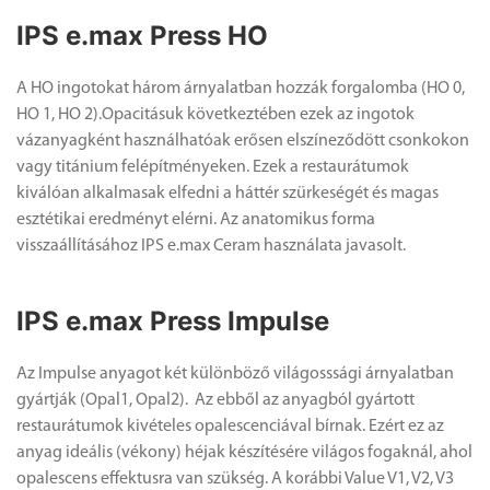
IPS e.max Press HO
A HO ingotokat három árnyalatban hozzák forgalomba (HO 0,
HO 1, HO 2).Opacitásuk következtében ezek az ingotok
vázanyagként használhatóak erősen elszíneződött csonkokon
vagy titánium felépítményeken. Ezek a restaurátumok
kiválóan alkalmasak elfedni a háttér szürkeségét és magas
esztétikai eredményt elérni. Az anatomikus forma
visszaállításához IPS e.max Ceram használata javasolt.
IPS e.max Press Impulse
Az Impulse anyagot két különböző világosssági árnyalatban
gyártják (Opal1, Opal2). Az ebből az anyagból gyártott
restaurátumok kivételes opalescenciával bírnak. Ezért ez az
anyag ideális (vékony) héjak készítésére világos fogaknál, ahol
opalescens effektusra van szükség. A korábbi Value V1, V2, V3