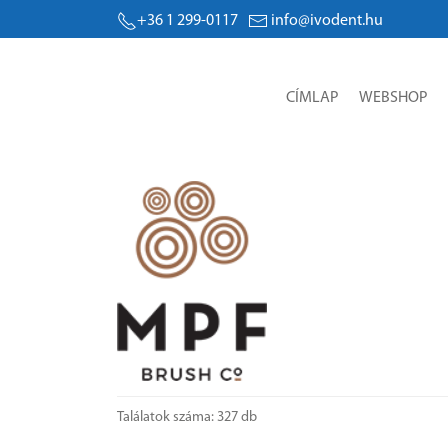
+36 1 299-0117
info@ivodent.hu
CÍMLAP
WEBSHOP
Találatok száma: 327 db