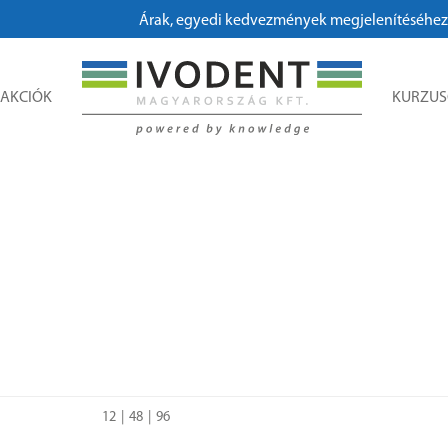
Árak, egyedi kedvezmények megjelenítéséhez, megr
AKCIÓK
KURZU
12
48
96