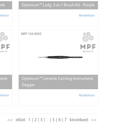
ink
Optimum™ Lady, 3-in-1 Brush Kit - Purple
elésre
Rendelésre
MPF-104-0003
ment,
Optimum™ Ceramic Carving Instrument,
Dagger
elésre
Rendelésre
<<
előző
1
2
3
4
5
6
7
következő
>>