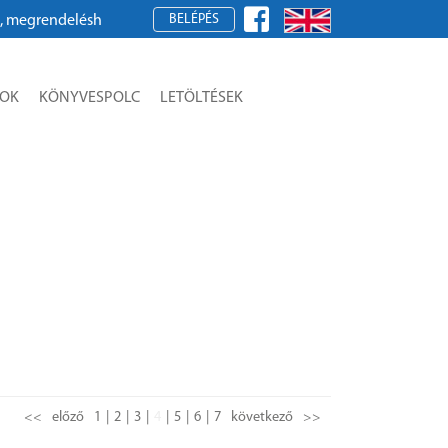
BELÉPÉS
endeléshez kérjük, regisztráljon!
SOK
KÖNYVESPOLC
LETÖLTÉSEK
<<
előző
1
2
3
4
5
6
7
következő
>>