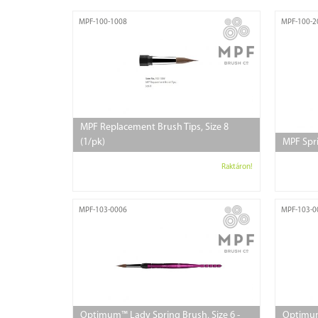
MPF-100-1008
MPF-100-2
MPF Replacement Brush Tips, Size 8
(1/pk)
MPF Spri
Raktáron!
MPF-103-0006
MPF-103-0
Optimum™ Lady Spring Brush, Size 6 -
Optimum™