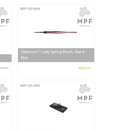
MPF-103-0004
Optimum™ Lady Spring Brush, Size 4 -
Pink
elésre
Raktáron!
MPF-103-2000