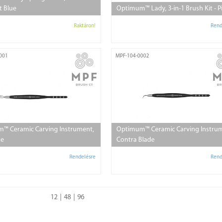
t Blue
Optimum™ Lady, 3-in-1 Brush Kit - P
Raktáron!
Rend
001
MPF-104-0002
™ Ceramic Carving Instrument,
Optimum™ Ceramic Carving Instru
de
Contra Blade
Rendelésre
Rend
12
48
96