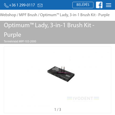
BELÉPÉS
+36 1 299-0117
Webshop
/
MPF Brush
/ Optimum™ Lady, 3-in-1 Brush Kit - Purple
Optimum™ Lady, 3-in-1 Brush Kit -
Purple
Termék kód: MPF-103-2000
1
/ 3