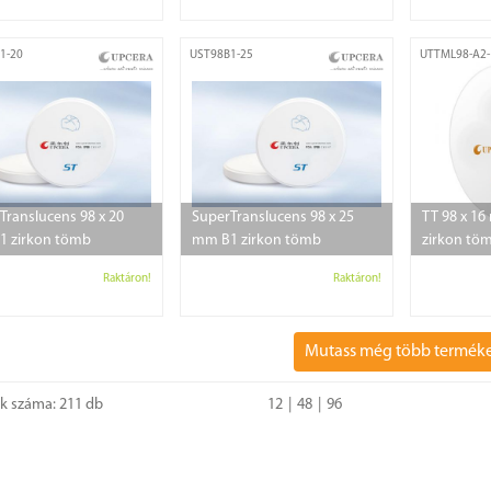
1-20
UST98B1-25
UTTML98-A2-
Translucens 98 x 20
SuperTranslucens 98 x 25
TT 98 x 16
 zirkon tömb
mm B1 zirkon tömb
zirkon tö
Raktáron!
Raktáron!
Mutass még több termék
ok száma: 211 db
12
48
96