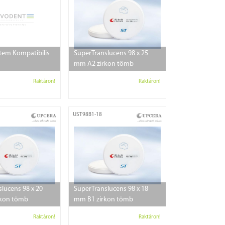
tem Kompatibilis
SuperTranslucens 98 x 25
mm A2 zirkon tömb
Raktáron!
Raktáron!
UST98B1-18
lucens 98 x 20
SuperTranslucens 98 x 18
kon tömb
mm B1 zirkon tömb
Raktáron!
Raktáron!