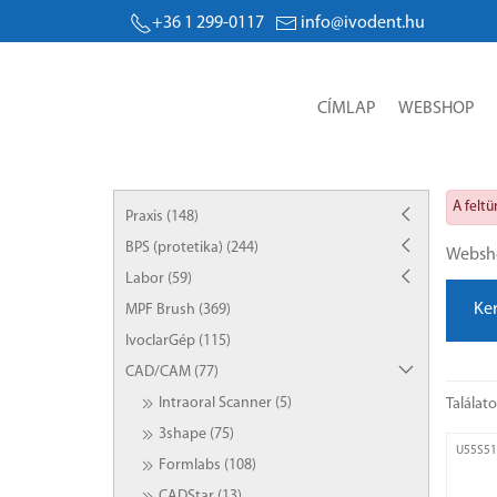
+36 1 299-0117
info@ivodent.hu
Árak
CÍMLAP
WEBSHOP
A felt
Praxis (148)
BPS (protetika) (244)
Websh
Labor (59)
Ke
MPF Brush (369)
IvoclarGép (115)
CAD/CAM (77)
Intraoral Scanner (5)
Találat
3shape (75)
U55S51
Formlabs (108)
CADStar (13)