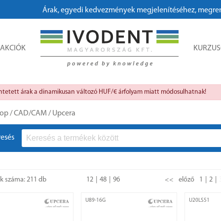
, egyedi kedvezmények megjelenítéséhez, megrendeléshez kérjük, r
AKCIÓK
KURZU
üntetett árak a dinamikusan változó HUF/€ árfolyam miatt módosulhatnak!
op
/
CAD/CAM
/
Upcera
resés
ok száma: 211 db
12
48
96
<<
előző
1
2
U89-16G
U20LS51