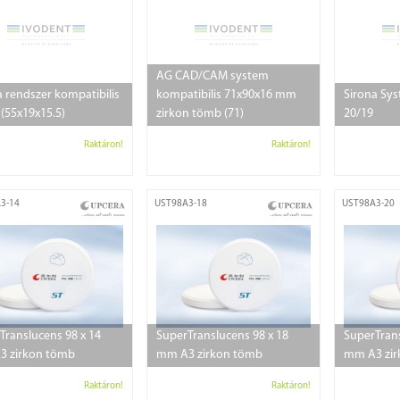
AG CAD/CAM system
a rendszer kompatibilis
kompatibilis 71x90x16 mm
Sirona Sys
(55x19x15.5)
zirkon tömb (71)
20/19
Raktáron!
Raktáron!
3-14
UST98A3-18
UST98A3-20
Translucens 98 x 14
SuperTranslucens 98 x 18
SuperTrans
 zirkon tömb
mm A3 zirkon tömb
mm A3 zir
Raktáron!
Raktáron!