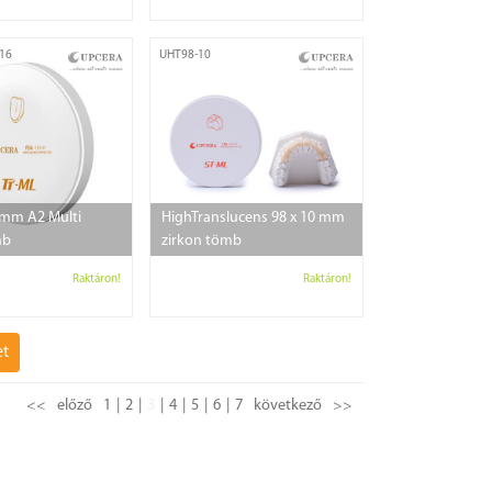
16
UHT98-10
 mm A2 Multi
HighTranslucens 98 x 10 mm
mb
zirkon tömb
Raktáron!
Raktáron!
et
<<
előző
1
2
3
4
5
6
7
következő
>>