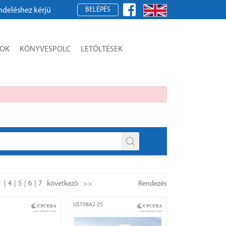
BELÉPÉS
egisztráljon!
SOK
KÖNYVESPOLC
LETÖLTÉSEK
3
4
5
6
7
következő
>>
Rendezés
UST98A2-25