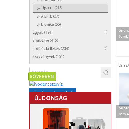
Upcera (218)
AIDITE (37)
Bionika (55)
Siron
Egyéb (184)
tömb 
SmileLine (415)
Fotó és kellékek (204)
Szakkönyvek (151)
UST98A
BŐVEBBEN
Karbantartási
ÚJDONSÁG
AKCIÓ!
kályhák,
Super
mikromotorok
mm A3