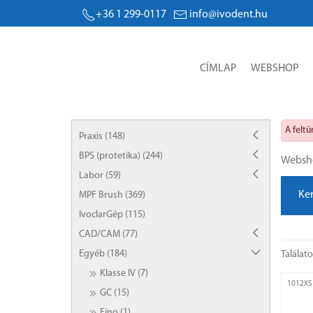
+36 1 299-0117
info@ivodent.hu
CÍMLAP
WEBSHOP
A felt
Praxis (148)
BPS (protetika) (244)
Websh
Labor (59)
Ke
MPF Brush (369)
IvoclarGép (115)
CAD/CAM (77)
Egyéb (184)
Találat
Klasse IV (7)
1012XS
GC (15)
Fino (1)