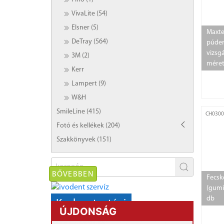
VivaLite (54)
Elsner (5)
Maxter
DeTray (564)
púde
vizsg
3M (2)
mére
Kerr
Lampert (9)
W&H
SmileLine (415)
CH0300
Fotó és kellékek (204)
Szakkönyvek (151)
BŐVEBBEN
Fecske
(gumi
db
Karbantartási
ÚJDONSÁG
AKCIÓ!