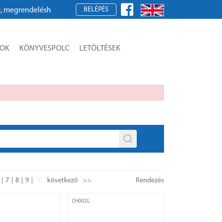
BELÉPÉS
érjük, regisztráljon!
SOK
KÖNYVESPOLC
LETÖLTÉSEK
7
8
9
10
következő
>>
Rendezés
CH002L