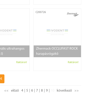
C200726
nális ultrahangos
Zhermack OCCLUFAST ROCK
 l)
harapásrögzítő
Raktáron!
Raktáron!
et
<<
előző
4
5
6
7
8
9
10
következő
>>