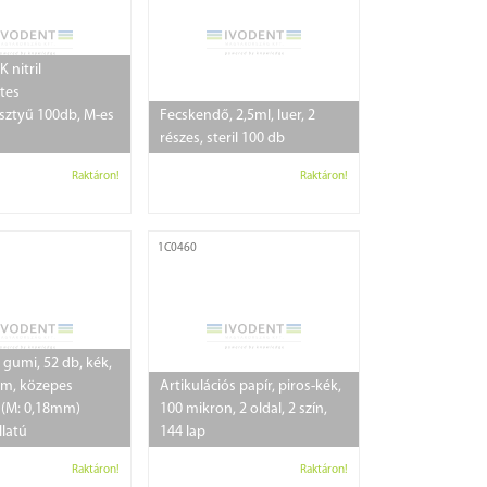
 nitril
tes
sztyű 100db, M-es
Fecskendő, 2,5ml, luer, 2
részes, steril 100 db
Raktáron!
Raktáron!
1C0460
gumi, 52 db, kék,
m, közepes
Artikulációs papír, piros-kék,
 (M: 0,18mm)
100 mikron, 2 oldal, 2 szín,
llatú
144 lap
Raktáron!
Raktáron!