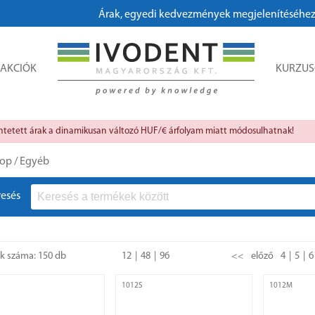
Árak, egyedi kedvezmények megjelenítéséhez, megrendeléshez k
AKCIÓK
KURZU
üntetett árak a dinamikusan változó HUF/€ árfolyam miatt módosulhatnak!
op
/
Egyéb
resés
ok száma: 150 db
12
48
96
<<
előző
4
5
6
1012S
1012M