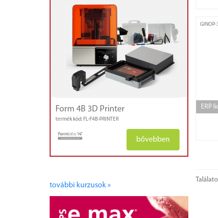
kályhák,
mikromotorok
GINOP-3
ERP li
Form 4B 3D Printer
termék kód: FL-F4B-PRINTER
bővebben
Találat
további kurzusok »