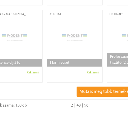
.2.2.8-4-16-02074_
311816T
HB-01689
Professzio
cence díj 3 fő
Florin ecset
tisztító (2,5
Raktáron!
Raktáron!
Mutass még több termék
ok száma: 150 db
12
48
96