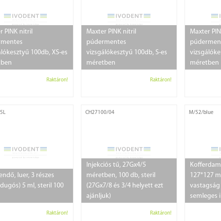
 PINK nitril
Maxter PINK nitril
Maxter PINK
rmentes
púdermentes
púdermen
álókesztyű 100db, XS-es
vizsgálókesztyű 100db, S-es
vizsgálóke
tben
méretben
méretben
Raktáron!
Raktáron!
5L
CH27100/04
M/52/blue
Injekciós tű, 27Gx4/5
Kofferdam 
ndő, luer, 3 részes
méretben, 100 db, steril
127*127 m
dugós) 5 ml, steril 100
(27Gx7/8 és 3/4 helyett ezt
vastagság
ajánljuk)
semleges i
Raktáron!
Raktáron!