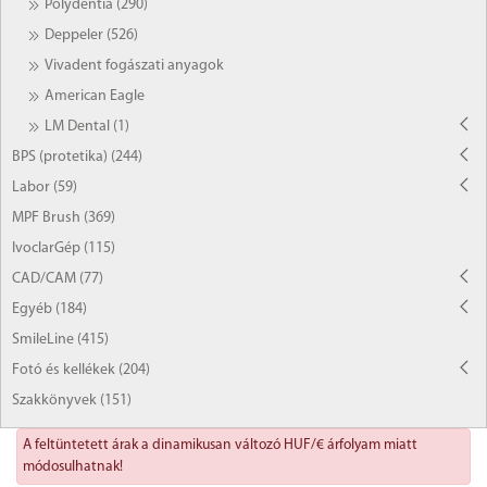
Polydentia (290)
Deppeler (526)
Vivadent fogászati anyagok
American Eagle
LM Dental (1)
BPS (protetika) (244)
Labor (59)
MPF Brush (369)
IvoclarGép (115)
CAD/CAM (77)
Egyéb (184)
SmileLine (415)
Fotó és kellékek (204)
Szakkönyvek (151)
A feltüntetett árak a dinamikusan változó HUF/€ árfolyam miatt
módosulhatnak!