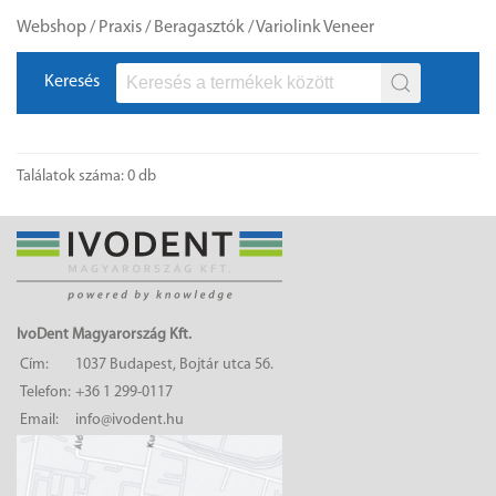
Webshop
/
Praxis
/
Beragasztók
/
Variolink Veneer
Keresés
Találatok száma: 0 db
IvoDent Magyarország Kft.
Cím:
1037 Budapest, Bojtár utca 56.
Telefon:
+36 1 299-0117
Email:
info@ivodent.hu