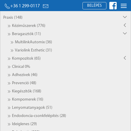
BELÉPÉS
+36 1 299-0117
Praxis (148)
Kéziműszerek (776)
Beragasztók (11)
MultilinkAutomix (36)
Variolink Esthetic (31)
Kompozitok (65)
Clinical 0%
Adhezívek (46)
Prevenció (48)
Kiegészítők (168)
Kompomerek (16)
Lenyomatanyagok (51)
Endodoncia-csonkfelépítés (28)
Ideiglenes (29)