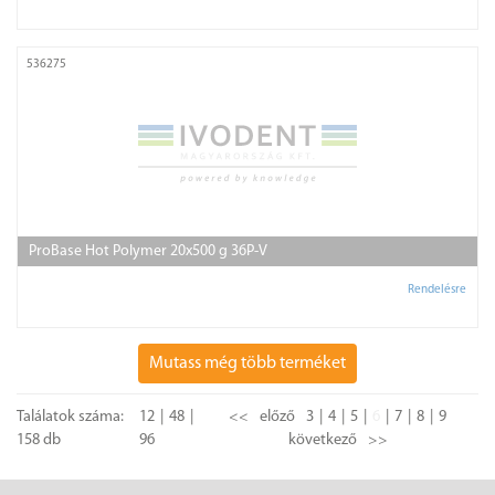
536275
ProBase Hot Polymer 20x500 g 36P-V
Rendelésre
Mutass még több terméket
Találatok száma:
12
48
<<
előző
3
4
5
6
7
8
9
158 db
96
következő
>>