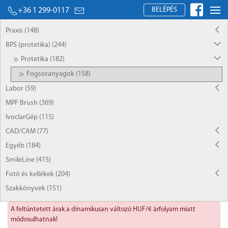
BELÉPÉS
+36 1 299-0117
Praxis (148)
BPS (protetika) (244)
Protetika (182)
Fogsoranyagok (158)
Labor (59)
MPF Brush (369)
IvoclarGép (115)
CAD/CAM (77)
Egyéb (184)
SmileLine (415)
Fotó és kellékek (204)
Szakkönyvek (151)
A feltüntetett árak a dinamikusan változó HUF/€ árfolyam miatt
módosulhatnak!