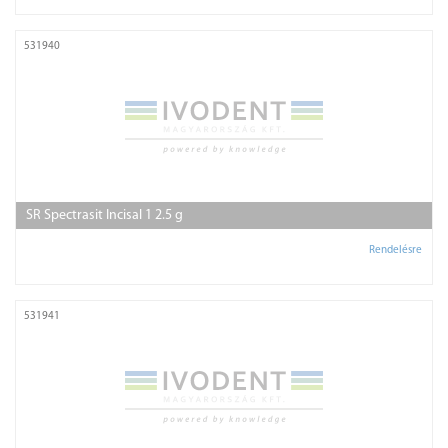
531940
SR Spectrasit Incisal 1 2.5 g
Rendelésre
531941