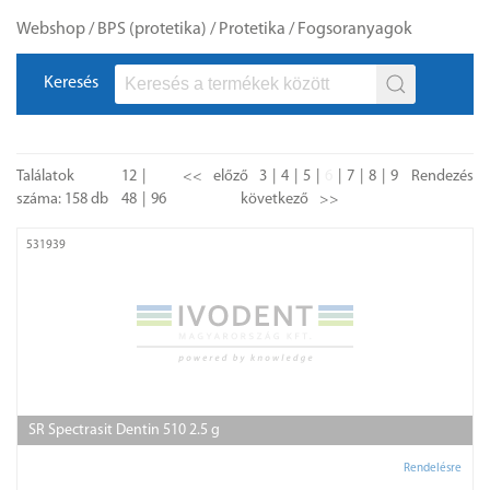
Webshop
/
BPS (protetika)
/
Protetika
/
Fogsoranyagok
Keresés
Találatok
12
<<
előző
3
4
5
6
7
8
9
Rendezés
száma: 158 db
48
96
következő
>>
531939
SR Spectrasit Dentin 510 2.5 g
Rendelésre