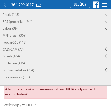
BELÉPÉS
+36 1 299-0117
Praxis (148)
BPS (protetika) (244)
Labor (59)
MPF Brush (369)
IvoclarGép (115)
CAD/CAM (77)
Egyéb (184)
SmileLine (415)
Fotó és kellékek (204)
Szakkönyvek (151)
A feltüntetett árak a dinamikusan változó HUF/€ árfolyam miatt
módosulhatnak!
Webshop
/
z* OLD *