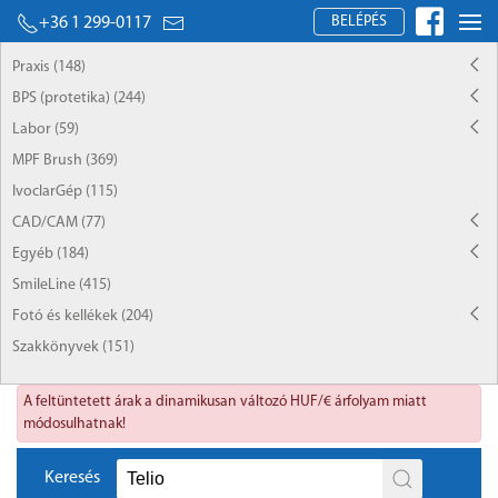
BELÉPÉS
+36 1 299-0117
Praxis (148)
BPS (protetika) (244)
Labor (59)
MPF Brush (369)
IvoclarGép (115)
CAD/CAM (77)
Egyéb (184)
SmileLine (415)
Fotó és kellékek (204)
Szakkönyvek (151)
A feltüntetett árak a dinamikusan változó HUF/€ árfolyam miatt
módosulhatnak!
Keresés