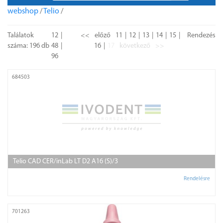
webshop
/
Telio
/
Találatok
12
<<
előző
11
12
13
14
15
Rendezés
száma: 196 db
48
16
17
következő
>>
96
684503
Telio CAD CER/inLab LT D2 A16 (S)/3
Rendelésre
701263