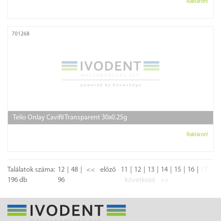
Raktáron!
701268
Telio Onlay Cavifil Transparent 30x0.25g
Raktáron!
Találatok száma:
12
48
<<
előző
11
12
13
14
15
16
17
196 db
96
következő
>>