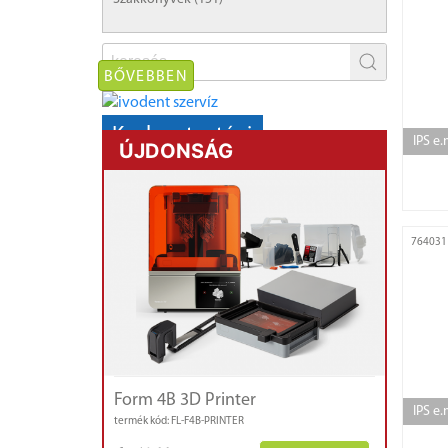
BŐVEBBEN
Karbantartási
IPS e
ÚJDONSÁG
AKCIÓ!
kályhák,
mikromotorok
764031
Form 4B 3D Printer
IPS e
termék kód: FL-F4B-PRINTER