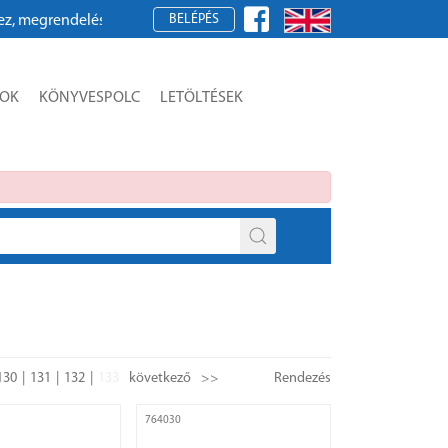
BELÉPÉS
rendeléshez kérjük, regisztráljon!
SOK
KÖNYVESPOLC
LETÖLTÉSEK
130
131
132
133
következő
>>
Rendezés
764030