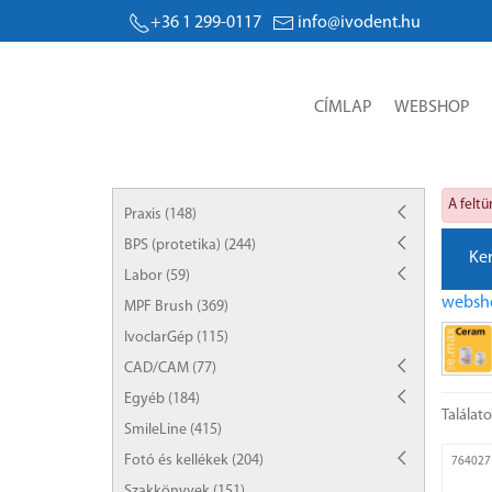
+36 1 299-0117
info@ivodent.hu
CÍMLAP
WEBSHOP
A felt
Praxis (148)
BPS (protetika) (244)
Ke
Labor (59)
websh
MPF Brush (369)
IvoclarGép (115)
CAD/CAM (77)
Egyéb (184)
Találat
SmileLine (415)
Fotó és kellékek (204)
764027
Szakkönyvek (151)