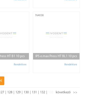
764038
Press HT B1 10 pcs
IPS e.max Press HT BL1 10 pcs
Rendelésre
Rendelésre
et
127
128
129
130
131
132
133
következő
>>