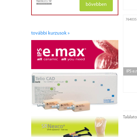
bővebben
764035
további kurzusok »
IPS e
Találat