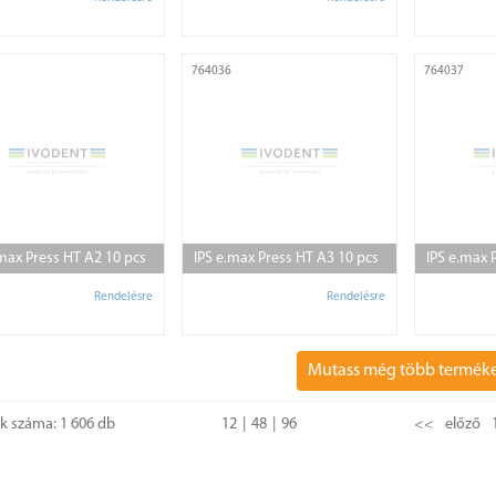
764036
764037
.max Press HT A2 10 pcs
IPS e.max Press HT A3 10 pcs
IPS e.max 
Rendelésre
Rendelésre
Mutass még több termék
ok száma: 1 606 db
12
48
96
<<
előző