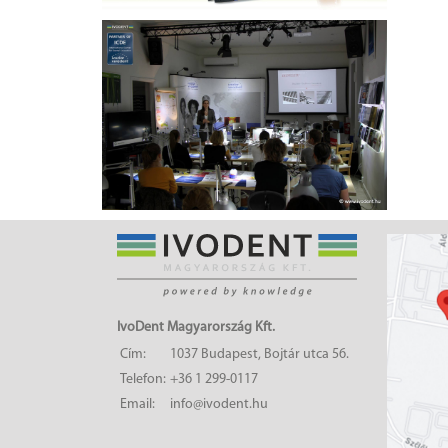
IvoDent Magyarország Kft.
Cím:
1037 Budapest, Bojtár utca 56.
Telefon:
+36 1 299-0117
Email:
info@ivodent.hu