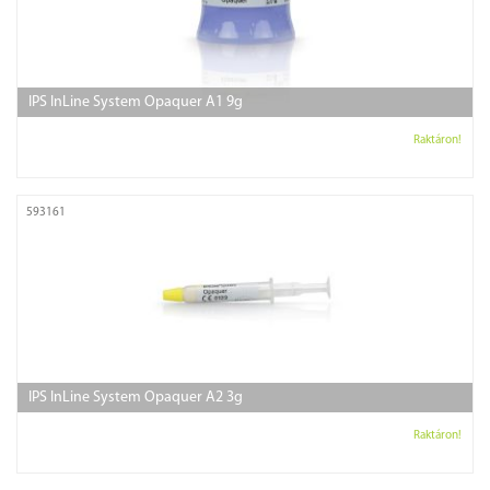
IPS InLine System Opaquer A1 9g
Raktáron!
593161
IPS InLine System Opaquer A2 3g
Raktáron!