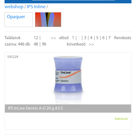
webshop
/
IPS Inline
/
Opaquer
Találatok
12
<<
előző
1
2
3
4
5
6
7
Rendezés
száma: 446 db
48
96
következő
>>
593229
IPS InLine Dentin A-D 20 g A3.5
Raktáron!