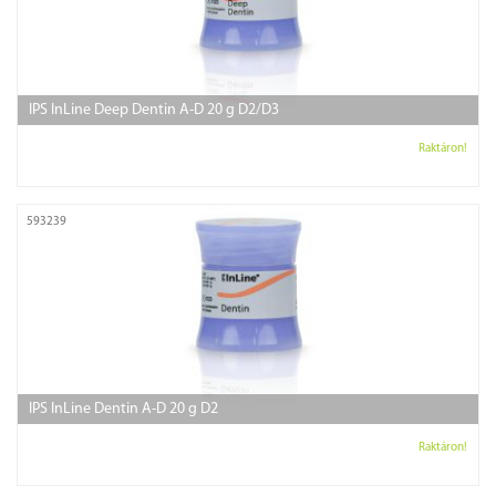
IPS InLine Deep Dentin A-D 20 g D2/D3
Raktáron!
593239
IPS InLine Dentin A-D 20 g D2
Raktáron!