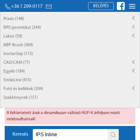
BELÉPÉS
+36 1 299-0117
Praxis (148)
BPS (protetika) (244)
Labor (59)
MPF Brush (369)
IvoclarGép (115)
CAD/CAM (77)
Egyéb (184)
SmileLine (415)
Fotó és kellékek (204)
Szakkönyvek (151)
A feltüntetett árak a dinamikusan változó HUF/€ árfolyam miatt
módosulhatnak!
Keresés