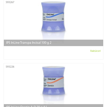
593267
IPS InLine Transpa Incisal 100 g 2
Raktáron!
593226