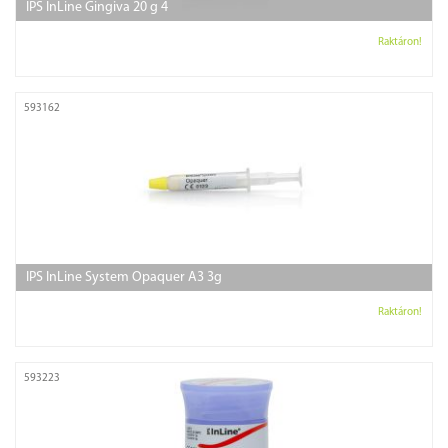
IPS InLine Gingiva 20 g 4
Raktáron!
593162
IPS InLine System Opaquer A3 3g
Raktáron!
593223