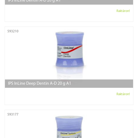
IPS InLine Dentin A-D 20 g A1
Raktáron!
593210
IPS InLine Deep Dentin A-D 20 g A1
Raktáron!
593177