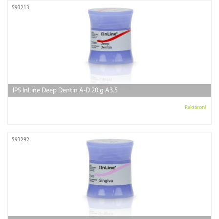
593213
IPS InLine Deep Dentin A-D 20 g A3.5
Raktáron!
593292