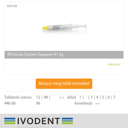
593160
IPS InLine System Opaquer A1 3g
Raktáron!
Mutass még több terméket
Találatok száma:
12
48
<<
előző
1
2
3
4
5
6
7
446 db
96
következő
>>