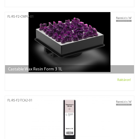
FL-RS-F2-CWPU-01
Castable Wax Resin Form 3 1L
Raktáron!
FL-RS-F2-TCA2-01