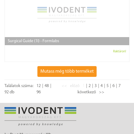
Surgical Guide (1l) - Formlabs
Raktáron!
Mutass még több terméket
Találatok száma:
12
48
<<
előző
1
2
3
4
5
6
7
92 db
96
következő
>>