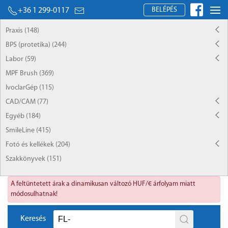
BELÉPÉS
+36 1 299-0117
Praxis (148)
BPS (protetika) (244)
Labor (59)
MPF Brush (369)
IvoclarGép (115)
CAD/CAM (77)
Egyéb (184)
SmileLine (415)
Fotó és kellékek (204)
Szakkönyvek (151)
A feltüntetett árak a dinamikusan változó HUF/€ árfolyam miatt
módosulhatnak!
Keresés