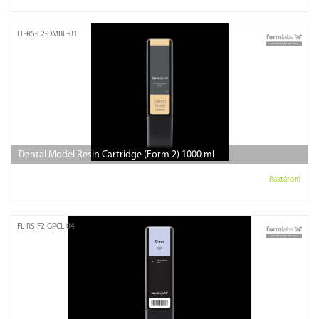
FL-RS-F2-DMBE-01
Dental Model Resin Cartridge (Form 2) 1000 ml
Raktáron!
FL-RS-F2-GPCL-04