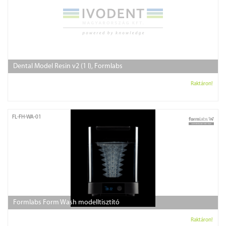
Dental Model Resin v2 (1 l), Formlabs
Raktáron!
FL-FH-WA-01
Formlabs Form Wash modelltisztító
Raktáron!