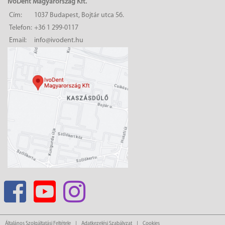
IvoDent Magyarország Kft.
Cím:
1037 Budapest, Bojtár utca 56.
Telefon:
+36 1 299-0117
Email:
info@ivodent.hu
Általános Szolgáltatási Feltétele
Adatkezelési Szabályzat
Cookies