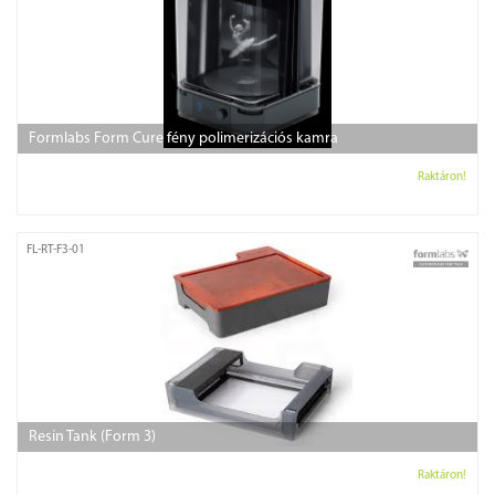
Formlabs Form Cure fény polimerizációs kamra
Raktáron!
FL-RT-F3-01
Resin Tank (Form 3)
Raktáron!