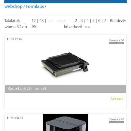
webshop
/
Formlabs
/
Találatok
12
48
<<
előző
1
2
3
4
5
6
7
Rendezés
száma: 92 db
96
következő
>>
FL-RT-F2-02
Resin Tank LT (Form 2)
Raktáron!
FL-FH-CU-01