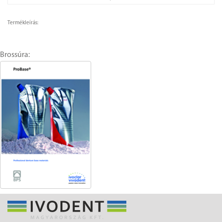
Termékleírás:
Brossúra: