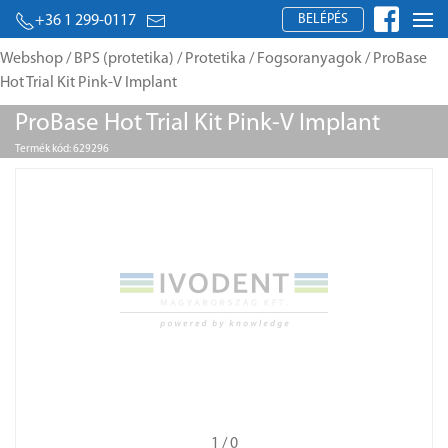
BELÉPÉS
+36 1 299-0117
Webshop
/
BPS (protetika)
/
Protetika
/
Fogsoranyagok
/ ProBase
Hot Trial Kit Pink-V Implant
ProBase Hot Trial Kit Pink-V Implant
Termék kód: 629296
1
/ 0