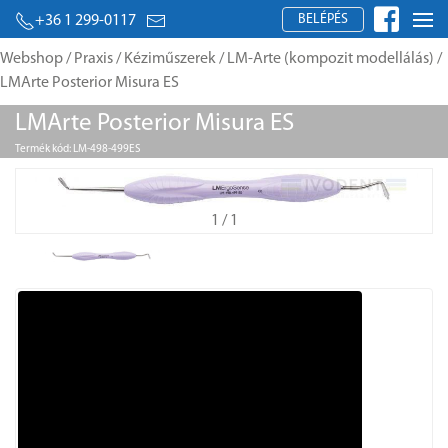
BELÉPÉS
+36 1 299-0117
Webshop
/
Praxis
/
Kéziműszerek
/
LM-Arte (kompozit modellálás)
/
LMArte Posterior Misura ES
LMArte Posterior Misura ES
Termék kód: LM-498-499ES
1
/ 1