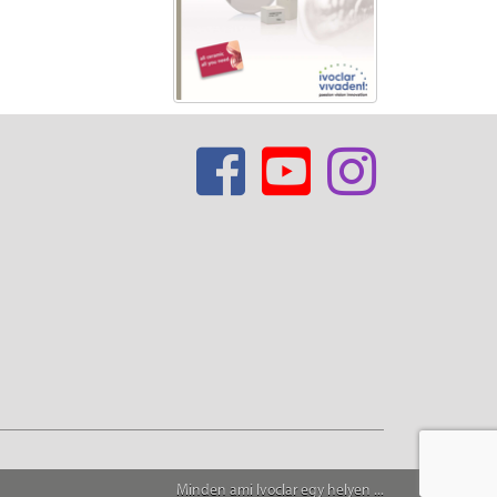
Minden ami Ivoclar egy helyen ...