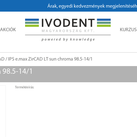
Árak, egyedi kedvezmények megjelenítéséhez, me
AKCIÓK
KURZU
CAD
/ IPS e.max ZirCAD LT sun chroma 98.5-14/1
 98.5-14/1
Termékleírás: