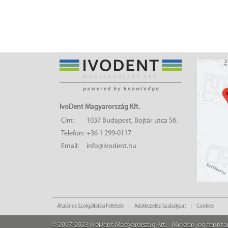
IvoDent Magyarország Kft.
Cím:
1037 Budapest, Bojtár utca 56.
Telefon:
+36 1 299-0117
Email:
info@ivodent.hu
Általános Szolgáltatási Feltétele
Adatkezelési Szabályzat
Cookies
© 2007-2023 IvoDent Magyarország Kft.
Minden jog fennta