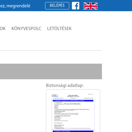
BELÉPÉS
grendeléshez kérjük, regisztráljon!
SOK
KÖNYVESPOLC
LETÖLTÉSEK
Biztonsági adatlap: