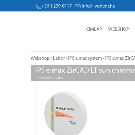
+36 1 299-0117
info@ivodent.hu
CÍMLAP
WEBSHOP
Webshop
/
Labor
/
IPS e.max system
/
IPS e.max Zir
IPS e.max ZirCAD LT sun chroma
Termék kód: 686831