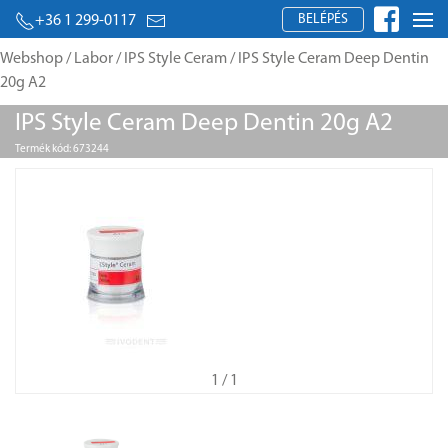
BELÉPÉS
+36 1 299-0117
Webshop
/
Labor
/
IPS Style Ceram
/ IPS Style Ceram Deep Dentin
20g A2
IPS Style Ceram Deep Dentin 20g A2
Termék kód: 673244
1
/ 1