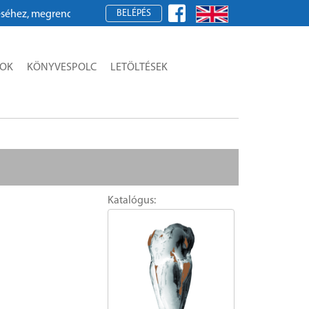
BELÉPÉS
z, megrendeléshez kérjük, regisztráljon!
SOK
KÖNYVESPOLC
LETÖLTÉSEK
Katalógus: