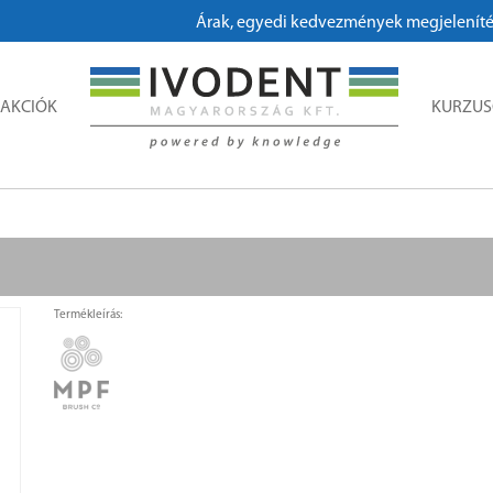
Árak, egyedi kedvezmények megjelenítéséhe
AKCIÓK
KURZU
Termékleírás: