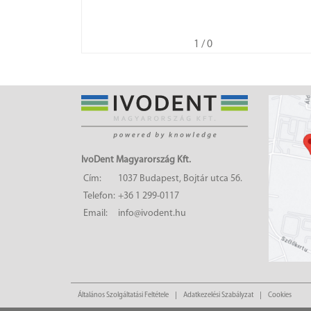
1
/ 0
IvoDent Magyarország Kft.
Cím:
1037 Budapest, Bojtár utca 56.
Telefon:
+36 1 299-0117
Email:
info@ivodent.hu
Általános Szolgáltatási Feltétele
Adatkezelési Szabályzat
Cookies