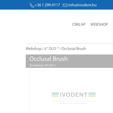
+36 1 299-0117
info@ivodent.hu
CÍMLAP
WEBSHOP
Webshop
/
z* OLD *
/ Occlusal Brush
Occlusal Brush
Termék kód: 105-0012