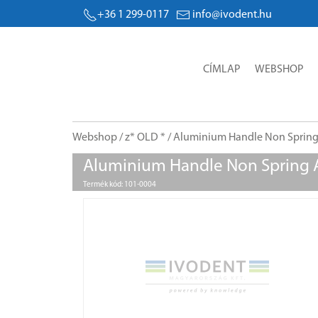
+36 1 299-0117
info@ivodent.hu
CÍMLAP
WEBSHOP
Webshop
/
z* OLD *
/ Aluminium Handle Non Spring 
Aluminium Handle Non Spring A
Termék kód: 101-0004