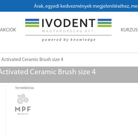
Árak, egyedi kedvezmények megjelenítéséhez, megrendeléshez kérjük
AKCIÓK
KURZU
Activated Ceramic Brush size 4
ctivated Ceramic Brush size 4
Termékleírás: