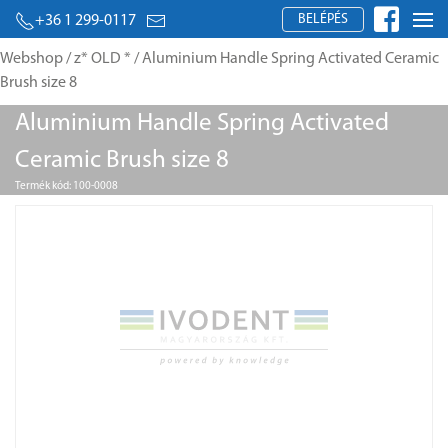
BELÉPÉS
+36 1 299-0117
Webshop
/
z* OLD *
/ Aluminium Handle Spring Activated Ceramic
Brush size 8
Aluminium Handle Spring Activated
Ceramic Brush size 8
Termék kód: 100-0008