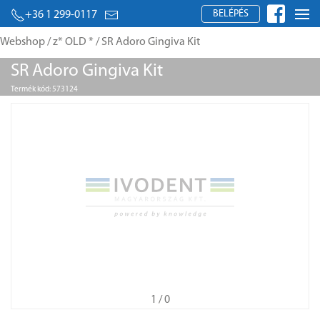
BELÉPÉS
+36 1 299-0117
Webshop
/
z* OLD *
/ SR Adoro Gingiva Kit
SR Adoro Gingiva Kit
Termék kód: 573124
1
/ 0