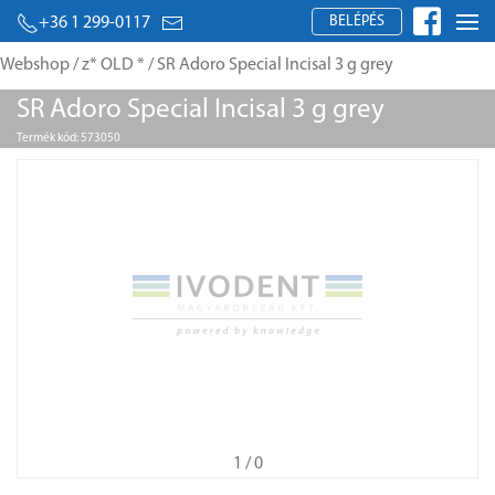
BELÉPÉS
+36 1 299-0117
Webshop
/
z* OLD *
/ SR Adoro Special Incisal 3 g grey
SR Adoro Special Incisal 3 g grey
Termék kód: 573050
1
/ 0