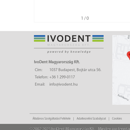
1
/ 0
IvoDent Magyarország Kft.
Cím:
1037 Budapest, Bojtár utca 56.
Telefon:
+36 1 299-0117
Email:
info@ivodent.hu
Általános Szolgáltatási Feltétele
Adatkezelési Szabályzat
Cookies
© 2007-2023 IvoDent Magyarország Kft.
Minden jog fennta