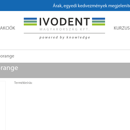
Árak, egyedi kedvezmények megjelenítéséh
AKCIÓK
KURZU
-orange
orange
Termékleírás: