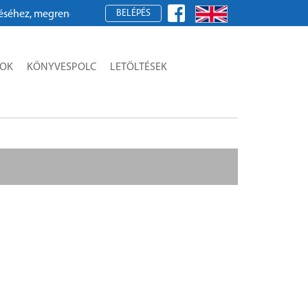
BELÉPÉS
ez, megrendeléshez kérjük, regisztráljon!
SOK
KÖNYVESPOLC
LETÖLTÉSEK