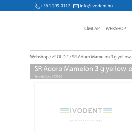
+36 1 299-0117
info@ivodent.hu
CÍMLAP
WEBSHOP
Webshop
/
z* OLD *
/ SR Adoro Mamelon 3 g yellow
SR Adoro Mamelon 3 g yellow-
Termék kód: 573030