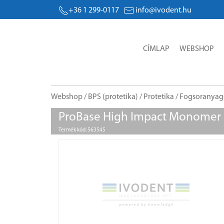
+36 1 299-0117
info@ivodent.hu
CÍMLAP
WEBSHOP
Webshop
/
BPS (protetika)
/
Protetika
/
Fogsoranyag
ProBase High Impact Monomer
Termék kód: 563545