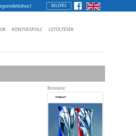
BELÉPÉS
ndeléshez kérjük, regisztráljon!
SOK
KÖNYVESPOLC
LETÖLTÉSEK
Brossúra: