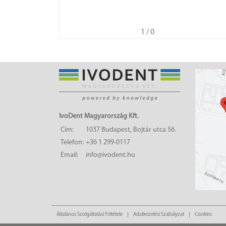
1
/ 0
IvoDent Magyarország Kft.
Cím:
1037 Budapest, Bojtár utca 56.
Telefon:
+36 1 299-0117
Email:
info@ivodent.hu
Általános Szolgáltatási Feltétele
Adatkezelési Szabályzat
Cookies