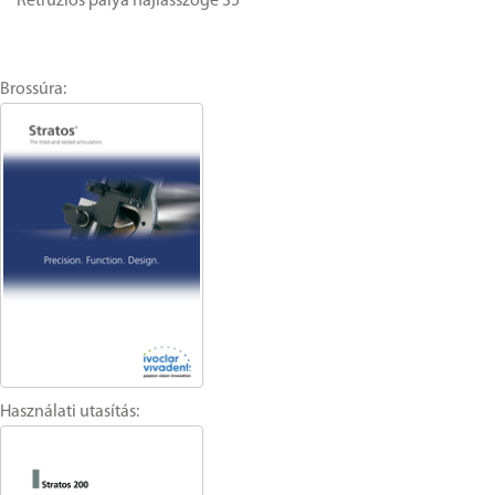
Retrúziós pálya hajlásszöge 35°
Brossúra:
Használati utasítás: