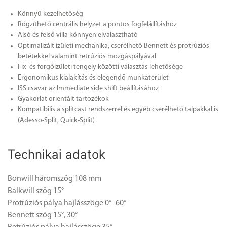
Könnyű kezelhetőség
Rögzíthető centrális helyzet a pontos fogfelállításhoz
Alsó és felső villa könnyen elválasztható
Optimalizált izületi mechanika, cserélhető Bennett és protrúziós
betétekkel valamint retrúziós mozgáspályával
Fix- és forgóizületi tengely közötti választás lehetősége
Ergonomikus kialakítás és elegendő munkaterület
ISS csavar az Immediate side shift beállításához
Gyakorlat orientált tartozékok
Kompatibilis a splitcast rendszerrel és egyéb cserélhető talpakkal is
(Adesso-Split, Quick-Split)
Technikai adatok
Bonwill háromszög 108 mm
Balkwill szög 15°
Protrúziós pálya hajlásszöge 0°–60°
Bennett szög 15°, 30°