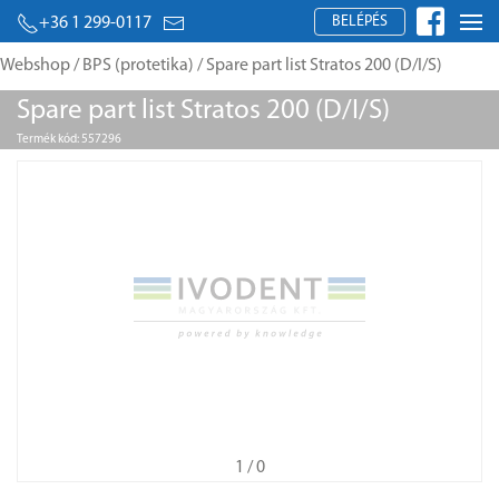
BELÉPÉS
+36 1 299-0117
Webshop
/
BPS (protetika)
/ Spare part list Stratos 200 (D/I/S)
Spare part list Stratos 200 (D/I/S)
Termék kód: 557296
1
/ 0