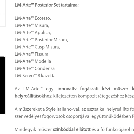
LM-Arte™ Posterior Set tartalma:
LM-Arte™ Eccesso,
LM-Arte™ Misura,
LM-Arte™ Applica,
LM-Arte™ Posterior Misura,
LM-Arte™ Cusp Misura,
LM-Arte™ Fissura,
LM-Arte™ Modella
LM-Arte™ Condensa
LM-Servo™ 8 kazetta
Az LM-Arte™ egy
innovatív fogászati kézi műszer ké
helyreállításokhoz
, kifejezetten kompozit rétegezéshez kész
A műszereket a Style Italiano-val, az esztétikai helyreállító 
szenvedélyes fogorvosok csoportjával együttműködésben fej
Mindegyik műszer
színkóddal ellátott
és a fő funkciójáról n