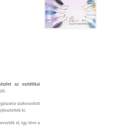
szlet az esztétikai
ült.
fogászatra szakosodott
lesztették ki.
evezték el, így téve a