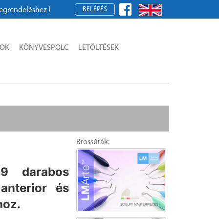
BELÉPÉS
z kérjük, regisztráljon!
SOK
KÖNYVESPOLC
LETÖLTÉSEK
Brossúrák:
9 darabos
anterior és
hoz.