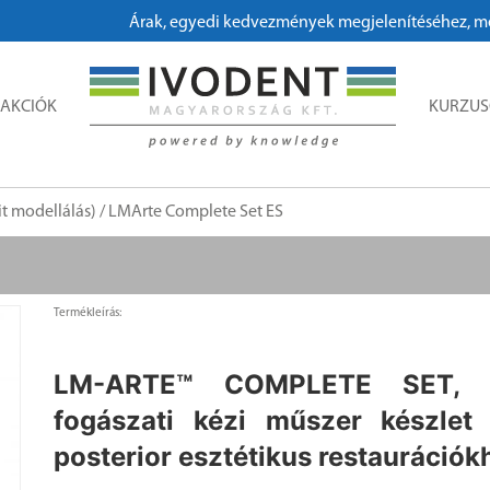
Árak, egyedi kedvezmények megjelenítéséhez, megrendeléshe
AKCIÓK
KURZU
t modellálás)
/ LMArte Complete Set ES
Termékleírás:
LM-ARTE™ COMPLETE SET, 
fogászati kézi műszer készlet 
posterior esztétikus restaurációk