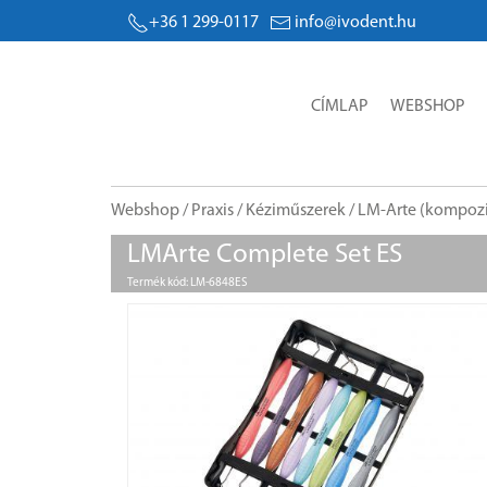
+36 1 299-0117
info@ivodent.hu
CÍMLAP
WEBSHOP
Webshop
/
Praxis
/
Kéziműszerek
/
LM-Arte (kompozi
LMArte Complete Set ES
Termék kód: LM-6848ES