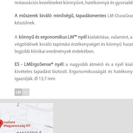
restaurációs kezeléseket könnyűvé, hatékonnyá és gyorsabb
A műszerek kiváló minőségű, tapadásmentes
LM-DuraGrad
készülnek.
A
könnyű és ergonomikus LM™ nyél
kialakítása, valamint,
végződések kiváló tapintási érzékenységet és könnyű haszn
legjobb klinikai eredmények érdekében.
ES - LMErgoSense® nyél:
a nagyobb átmérő és a nyél kiala
kivételes tapadást biztosít. Ergonomikusságát és hatékonys
igazolják. Ø 13,7 mm