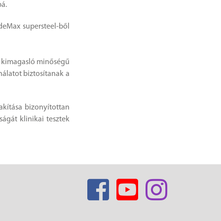
á.
eMax supersteel-ből
 a kimagasló minőségű
álatot biztosítanak a
kítása bizonyítottan
ágát klinikai tesztek