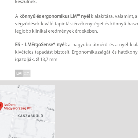
készülnek.
A
könnyű és ergonomikus LM™ nyél
kialakítása, valamint,
végződések kiváló tapintási érzékenységet és könnyű haszn
legjobb klinikai eredmények érdekében.
ES - LMErgoSense® nyél:
a nagyobb átmérő és a nyél kiala
kivételes tapadást biztosít. Ergonomikusságát és hatékonys
igazolják. Ø 13,7 mm