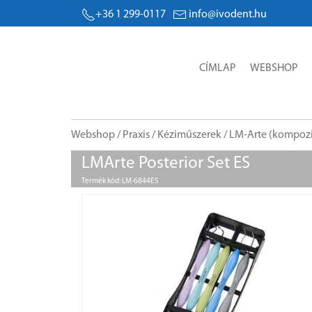
+36 1 299-0117
info@ivodent.hu
CÍMLAP
WEBSHOP
Webshop
/
Praxis
/
Kéziműszerek
/
LM-Arte (kompozi
LMArte Posterior Set ES
Termék kód: LM-6844ES