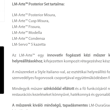
LM-Arte™ Posterior Set tartalma:
LM-Arte™ Posterior Misura,
LM-Arte™ Cusp Misura,
LM-Arte™ Fissura,
LM-Arte™ Modella
LM-Arte™ Condensa
LM-Servo™ 5 kazetta
Az LM-Arte™ egy
innovatív fogászati kézi műszer ké
helyreállításokhoz
, kifejezetten kompozit rétegezéshez kész
A műszereket a Style Italiano-val, az esztétikai helyreállító 
szenvedélyes fogorvosok csoportjával együttműködésben fej
Mindegyik műszer
színkóddal ellátott
és a fő funkciójáról n
restaurációs kezeléseket könnyűvé, hatékonnyá és gyorsabb
A műszerek kiváló minőségű, tapadásmentes
LM-DuraGrad