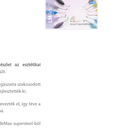
szlet az esztétikai
ült.
fogászatra szakosodott
lesztették ki.
evezték el, így téve a
á.
eMax supersteel-ből