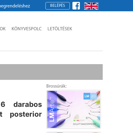
BELÉPÉS
deléshez kérjük, regisztráljon!
SOK
KÖNYVESPOLC
LETÖLTÉSEK
Brossúrák:
6 darabos
t posterior