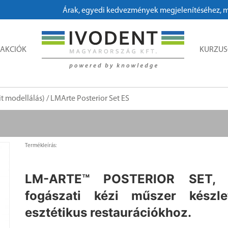
Árak, egyedi kedvezmények megjelenítéséhez, megren
AKCIÓK
KURZU
t modellálás)
/ LMArte Posterior Set ES
Termékleírás:
LM-ARTE™ POSTERIOR SET, 
fogászati kézi műszer készle
esztétikus restaurációkhoz.