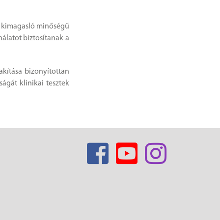
 a kimagasló minőségű
álatot biztosítanak a
kítása bizonyítottan
ágát klinikai tesztek