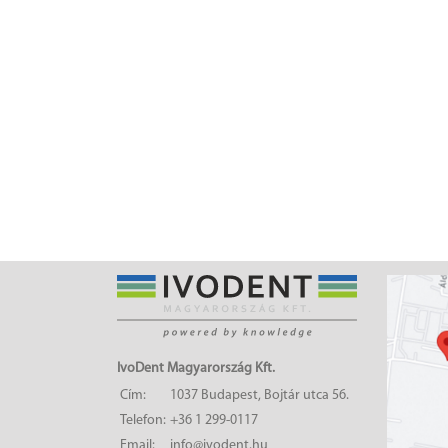
IvoDent Magyarország Kft.
Cím:
1037 Budapest, Bojtár utca 56.
Telefon:
+36 1 299-0117
Email:
info@ivodent.hu