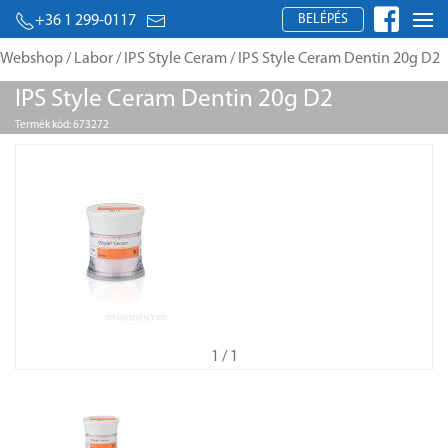
BELÉPÉS
+36 1 299-0117
Webshop
/
Labor
/
IPS Style Ceram
/ IPS Style Ceram Dentin 20g D2
IPS Style Ceram Dentin 20g D2
Termék kód: 673272
1
/ 1