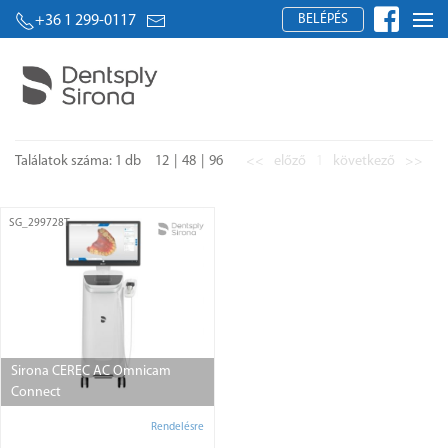
BELÉPÉS
+36 1 299-0117
Találatok száma: 1 db
12
48
96
<<
előző
1
következő
>>
SG_299728T
Sirona CEREC AC Omnicam
Connect
Rendelésre