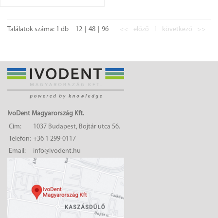
Találatok száma: 1 db
12
48
96
<<
előző
1
következő
>>
IvoDent Magyarország Kft.
Cím:
1037 Budapest, Bojtár utca 56.
Telefon:
+36 1 299-0117
Email:
info@ivodent.hu