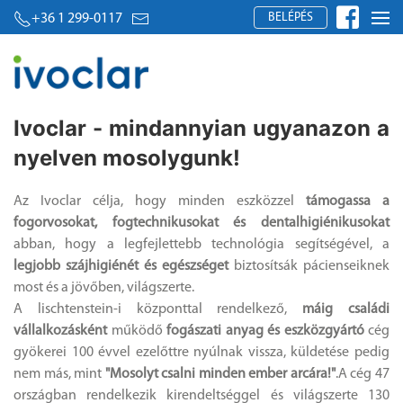
BELÉPÉS
+36 1 299-0117
Ivoclar - mindannyian ugyanazon a
nyelven mosolygunk!
Az Ivoclar célja, hogy minden eszközzel
támogassa a
fogorvosokat, fogtechnikusokat és dentalhigiénikusokat
abban, hogy a legfejlettebb technológia segítségével, a
legjobb szájhigiénét és egészséget
biztosítsák pácienseiknek
most és a jövőben, világszerte.
A lischtenstein-i központtal rendelkező,
máig családi
vállalkozásként
működő
fogászati anyag és eszközgyártó
cég
gyökerei 100 évvel ezelőttre nyúlnak vissza, küldetése pedig
nem más, mint
"Mosolyt csalni minden ember arcára!"
.A cég 47
országban rendelkezik kirendeltséggel és világszerte 130