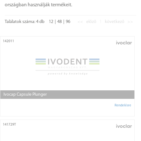
országban használják termékeit.
Találatok száma: 4 db
12
48
96
<<
előző
1
következő
>>
142011
Ivocap Capsule Plunger
Rendelésre
141729T