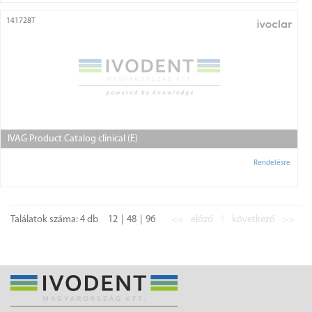
141728T
IVAG Product Catalog clinical (E)
Rendelésre
Találatok száma: 4 db
12
48
96
<<
előző
1
következő
>>