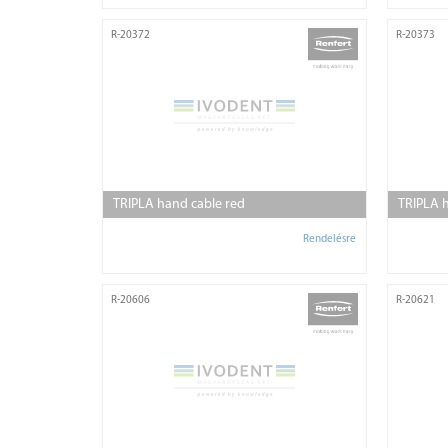
R-20372
R-20373
TRIPLA hand cable red
TRIPLA h
Rendelésre
R-20606
R-20621