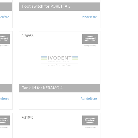
Foot switch for PORETTA S
elésre
Rendelésre
R-20956
Tank lid for KERAMO 4
elésre
Rendelésre
R-21045