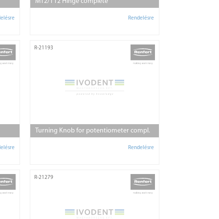
MT2/TT2 Hinge complete
elésre
Rendelésre
R-21193
Turning Knob for potentiometer compl.
elésre
Rendelésre
R-21279