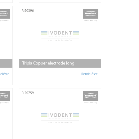
R-20396
µ
Tripla Copper electrode long
elésre
Rendelésre
R-20759