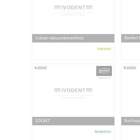
Csésze vákuumkeverőhöz
Renfert
Raktáron!
R-20245
R-20365
SOCKET
Rod hold
Rendelésre