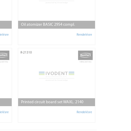
Oil atomizer BASIC 2954 compl.
elésre
Rendelésre
R-21310
Printed circuit board set WAXL. 2140
elésre
Rendelésre