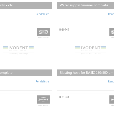
NING PIN
Water supply trimmer complete
Rendelésre
Rend
R-20949
complete
Blasting hose for BASIC 250/500 µm
Rendelésre
Rend
R-21044