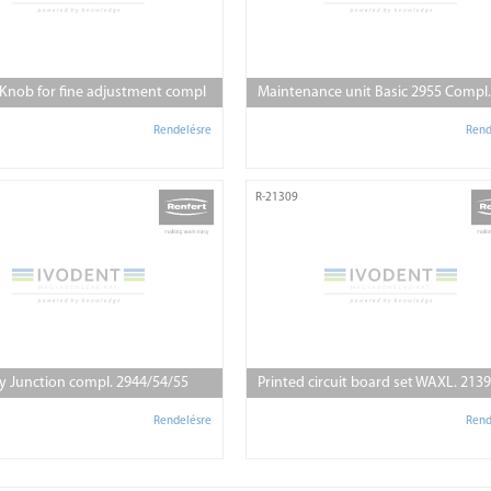
 Knob for fine adjustment compl
Maintenance unit Basic 2955 Compl.
Rendelésre
Rend
R-21309
y Junction compl. 2944/54/55
Printed circuit board set WAXL. 2139
Rendelésre
Rend