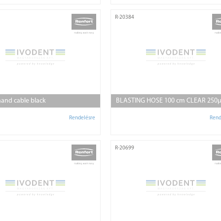
R-20384
and cable black
BLASTING HOSE 100 cm CLEAR 250
Rendelésre
Rend
R-20699