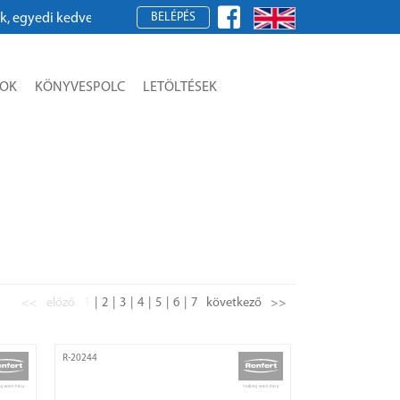
BELÉPÉS
i kedvezmények megjelenítéséhez, megrendeléshez kérjük, regisztr
SOK
KÖNYVESPOLC
LETÖLTÉSEK
<<
előző
1
2
3
4
5
6
7
következő
>>
R-20244