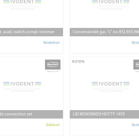
. auxil. switch compl. trimmer
Conversionkit gas "L" no.932,933,96
Rendelésre
Rend
R-21076
ic connection set
LID REWORKED HOTTY 1459
Raktáron!
Rend