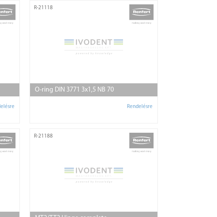
R-21118
O-ring DIN 3771 3x1,5 NB 70
elésre
Rendelésre
R-21188