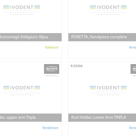
 Bunsenégő földgázos Bijou
PORETTA, Handpiece complete
Raktáron!
Rend
R-20366
er, upper arm Tripla
Rod Holder, Lower Arm TRIPLA
Rendelésre
Rend