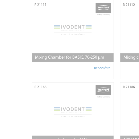
R-21111
R-21112
Mixing Chamber for BASIC, 70-250 µm
Mixing 
Rendelésre
R-21166
R-21186