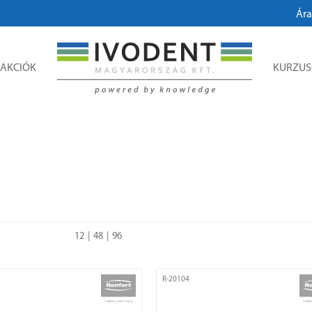
Árak, egyed
AKCIÓK
KURZU
12
48
96
R-20104