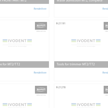
R FRONT PART MT2
Water admission MT2, complete
Rendelésre
Rend
R-21191
e for MT2/TT2
Tools for trimmer MT2/TT2
Rendelésre
Rend
R-21278