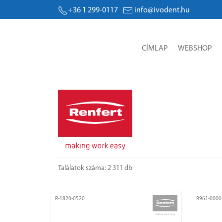
+36 1 299-0117
info@ivodent.hu
CÍMLAP
WEBSHOP
Találatok száma: 2 311 db
R-1820-0520
R961-0000