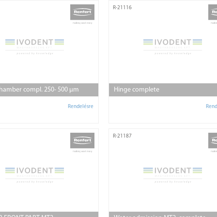
R-21116
chamber compl. 250- 500 µm
Hinge complete
Rendelésre
Rend
R-21187