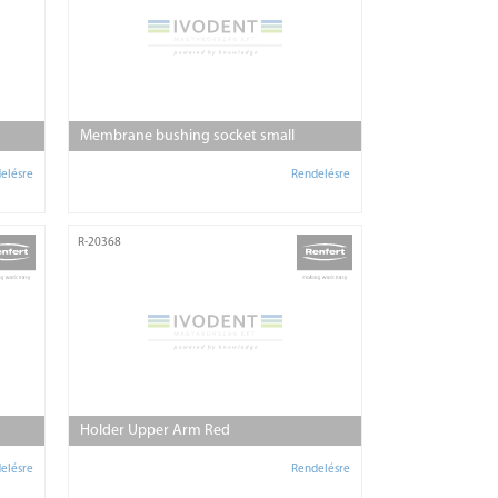
Membrane bushing socket small
elésre
Rendelésre
R-20368
Holder Upper Arm Red
elésre
Rendelésre