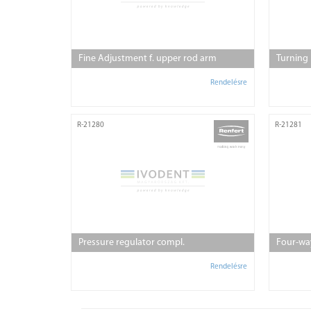
Fine Adjustment f. upper rod arm
Turning
Rendelésre
R-21280
R-21281
Pressure regulator compl.
Four-wa
Rendelésre