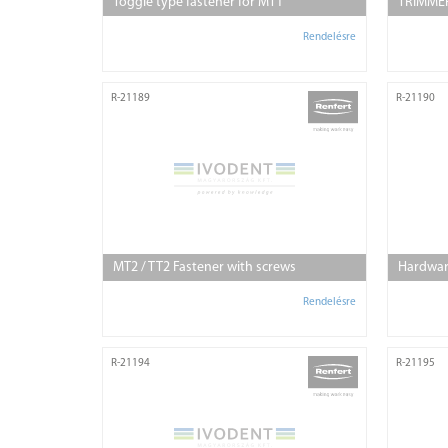
Toggle type fastener for MT1
TRIMME
Rendelésre
R-21189
R-21190
MT2 / TT2 Fastener with screws
Hardwar
Rendelésre
R-21194
R-21195