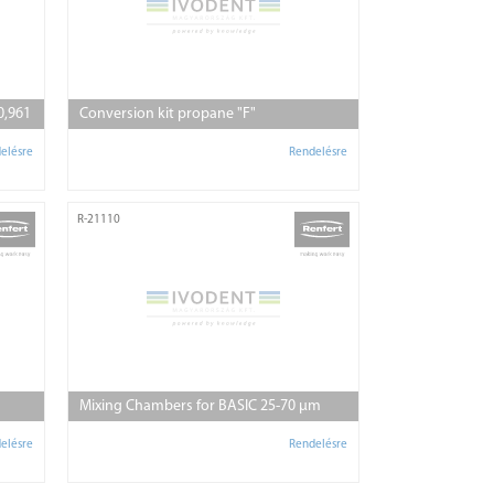
0,961
Conversion kit propane "F"
elésre
Rendelésre
R-21110
Mixing Chambers for BASIC 25-70 µm
elésre
Rendelésre