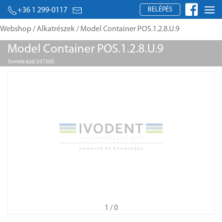
BELÉPÉS
+36 1 299-0117
Webshop
/
Alkatrészek
/ Model Container POS.1.2.8.U.9
Model Container POS.1.2.8.U.9
Termék kód: 547300
1
/ 0