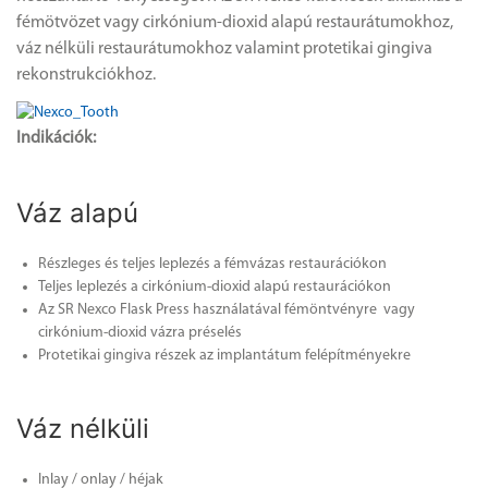
fémötvözet vagy cirkónium-dioxid alapú restaurátumokhoz,
váz nélküli restaurátumokhoz valamint protetikai gingiva
rekonstrukciókhoz.
Indik
á
ci
ó
k
:
Váz alapú
Részleges és teljes leplezés a fémvázas restaurációkon
Teljes leplezés a cirkónium-dioxid alapú restaurációkon
Az SR Nexco Flask Press használatával fémöntvényre vagy
cirkónium-dioxid vázra préselés
Protetikai gingiva részek az implantátum felépítményekre
Váz nélküli
Inlay / onlay / héjak