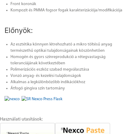
Front koronák
Kompozit és PMMA fogsor fogak karakterizációja/modifikációja
Előnyök:
Az esztétika könnyen létrehozható a mikro töltésű anyag
természethű optikai tulajdonságainak köszönhetően
Homogén és gyors színreprodukció a rétegvastagság
toleranciájának következtében
Polimerizációs eszköz szabad megválasztása
Vonzó anyag- és kezelési tulajdonságok
Alkalmas a legkülönbözőbb indikációkhoz
Átfogó gingiva szín tartomány
Használati utasítások: