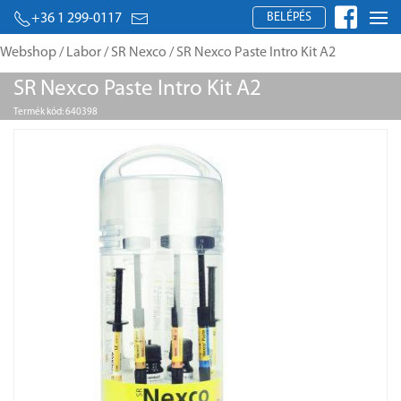
BELÉPÉS
+36 1 299-0117
Webshop
/
Labor
/
SR Nexco
/ SR Nexco Paste Intro Kit A2
SR Nexco Paste Intro Kit A2
Termék kód: 640398