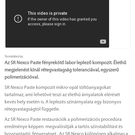
Termékleírás:
Az SR Nexco Paste fényrekötő labor leplező kompozit. Élethű
megjelenést kínál rétegvastagság toleranciával, egyszerű
polimerizációval.
SR Nexco Paste kompozit mikro-opál töltőanyagokat
tartalmaz, ami lehetővé teszi az élethű árnyalatok elérését
kevés hely esetén is. A leplezés színárnyalata egy bizonyos
rétegvastagságtól függetle.
Az SR Nexco Paste restaurációk a polimerizációs procedúra
eredménye képpen megvalósítják a tartós színstabilitást és
hosszantartó fényességet . Az SR Nexco különösen alkalmas a