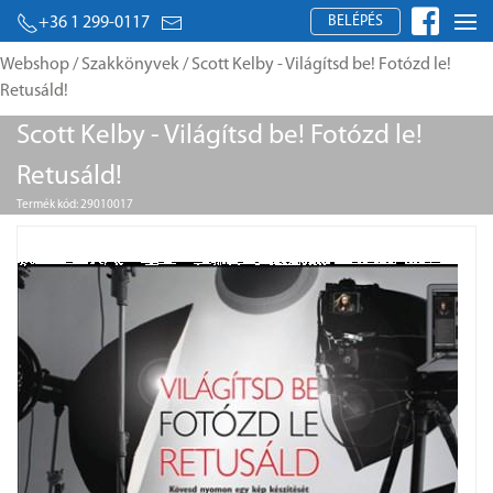
BELÉPÉS
+36 1 299-0117
Webshop
/
Szakkönyvek
/ Scott Kelby - Világítsd be! Fotózd le!
Retusáld!
Scott Kelby - Világítsd be! Fotózd le!
Retusáld!
Termék kód: 29010017