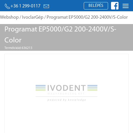
BELÉPÉS
+36 1 299-0117
Webshop
/
IvoclarGép
/ Programat EP5000/G2 200-2400V/S-Color
Programat EP5000/G2 200-2400V/S-
Color
Termék kód: 636213