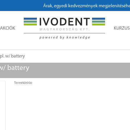
Árak, egyedi kedvezmények megjelenítéséhez, me
AKCIÓK
KURZU
l. w/ battery
w/ battery
Termékleírás: