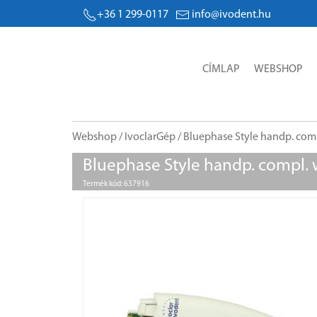
+36 1 299-0117
info@ivodent.hu
CÍMLAP
WEBSHOP
Webshop
/
IvoclarGép
/ Bluephase Style handp. comp
Bluephase Style handp. compl. 
Termék kód: 637916