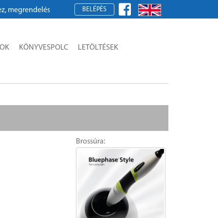
BELÉPÉS
grendeléshez kérjük, regisztráljon!
SOK
KÖNYVESPOLC
LETÖLTÉSEK
Brossúra: