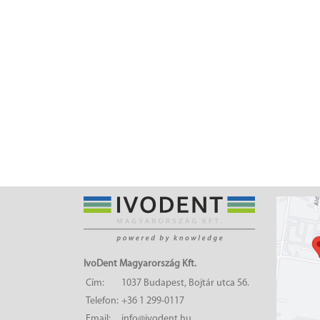
IvoDent Magyarország Kft.
Cím:
1037 Budapest, Bojtár utca 56.
Telefon:
+36 1 299-0117
Email:
info@ivodent.hu